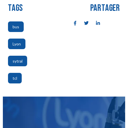
TAGS
PARTAGER
bus
,
Lyon
,
sytral
,
tcl