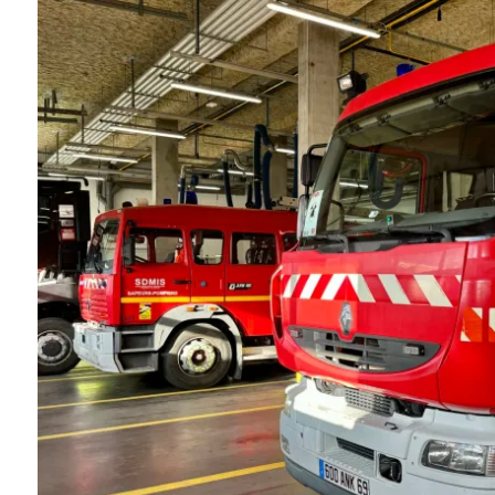
Gagnez vos places pour le
Voyagez à l’
te !
spectacle de Chantal Ladesou
créatures du