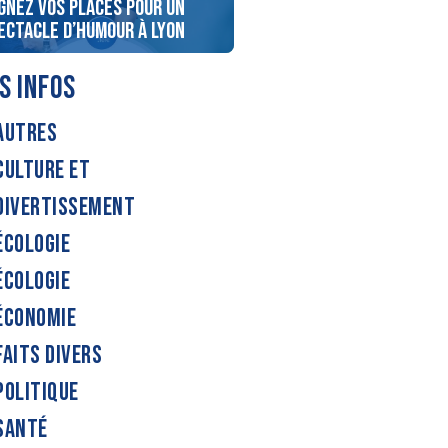
gnez vos places pour un
Gagnez vos entrées au Saf
ectacle d’humour à Lyon
de Peaugres
S INFOS
AUTRES
CULTURE ET
DIVERTISSEMENT
ÉCOLOGIE
ÉCOLOGIE
ÉCONOMIE
FAITS DIVERS
POLITIQUE
SANTÉ