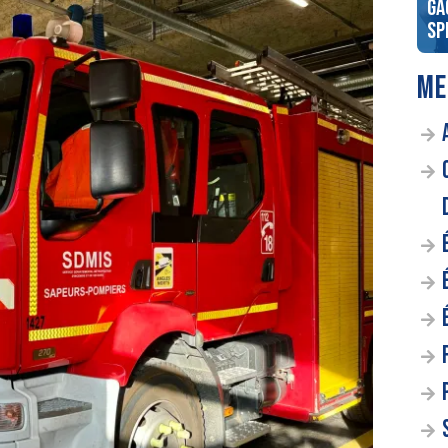
époque des
Gagnez votre séjour en Irlande
Ga
 fond des âges
!
sp
ME