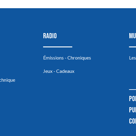
RADIO
MU
Émissions - Chroniques
Les
Jeux - Cadeaux
echnique
PO
PU
CO