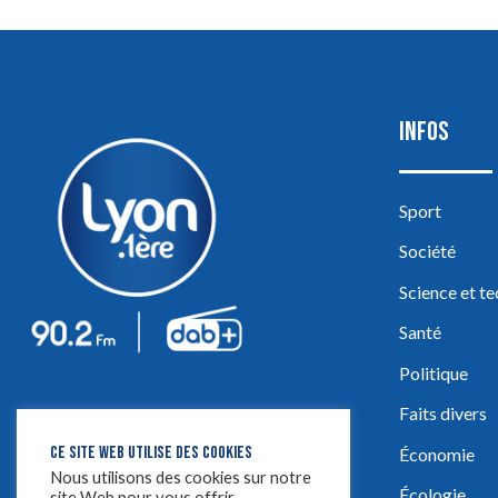
INFOS
Sport
Société
Science et t
Santé
Politique
Faits divers
CE SITE WEB UTILISE DES COOKIES
Économie
Nous utilisons des cookies sur notre
Écologie
site Web pour vous offrir