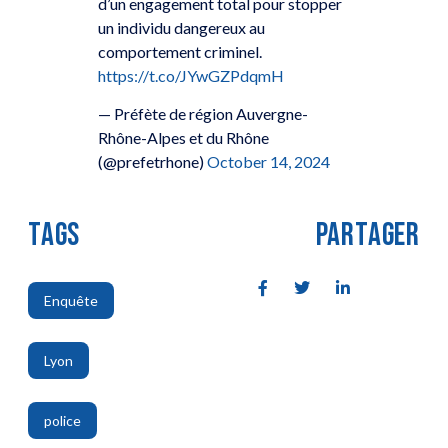
d’un engagement total pour stopper
un individu dangereux au
comportement criminel.
https://t.co/JYwGZPdqmH
— Préfète de région Auvergne-
Rhône-Alpes et du Rhône
(@prefetrhone)
October 14, 2024
TAGS
PARTAGER
Enquête
,
Lyon
,
police
,