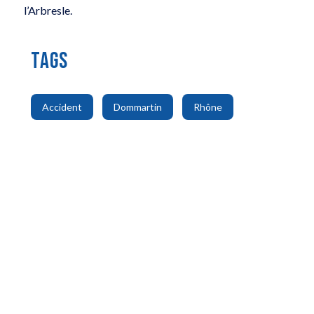
l’Arbresle.
TAGS
,
,
Accident
Dommartin
Rhône