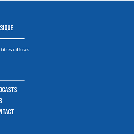
SIQUE
 titres diffusés
DCASTS
B
NTACT