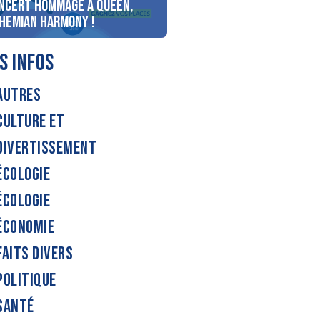
ncert Hommage à Queen,
personnes au bord du lac
hemian Harmony !
d’Annecy !
S INFOS
AUTRES
CULTURE ET
DIVERTISSEMENT
ÉCOLOGIE
ÉCOLOGIE
ÉCONOMIE
FAITS DIVERS
POLITIQUE
SANTÉ