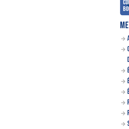
co
Bo
ME