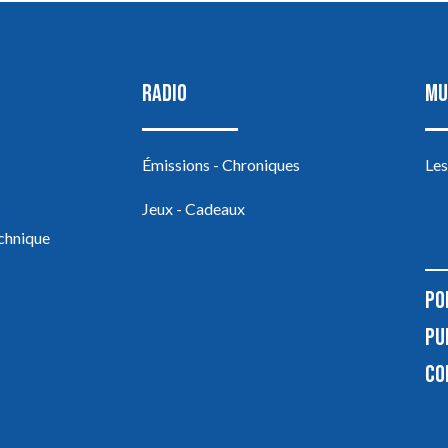
RADIO
MU
Émissions - Chroniques
Les
Jeux - Cadeaux
echnique
PO
PU
CO