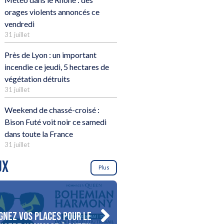
orages violents annoncés ce
vendredi
31 juillet
Près de Lyon : un important
incendie ce jeudi, 5 hectares de
végétation détruits
31 juillet
Weekend de chassé-croisé :
Bison Futé voit noir ce samedi
dans toute la France
31 juillet
UX
Plus
gnez vos places pour le
Gagnez votre séjour pour