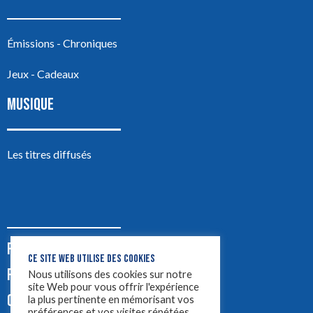
Émissions - Chroniques
Jeux - Cadeaux
MUSIQUE
Les titres diffusés
PODCASTS
CE SITE WEB UTILISE DES COOKIES
PUB
Nous utilisons des cookies sur notre
site Web pour vous offrir l'expérience
CONTACT
la plus pertinente en mémorisant vos
préférences et vos visites répétées.