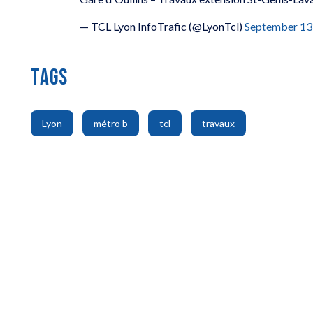
— TCL Lyon InfoTrafic (@LyonTcl)
September 13
TAGS
,
,
,
Lyon
métro b
tcl
travaux