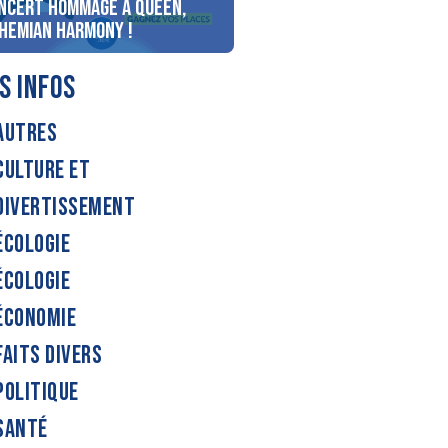
ncert Hommage à Queen,
personnes au bord du lac
hemian Harmony !
d’Annecy !
S INFOS
AUTRES
CULTURE ET
DIVERTISSEMENT
ÉCOLOGIE
ÉCOLOGIE
ÉCONOMIE
FAITS DIVERS
POLITIQUE
SANTÉ