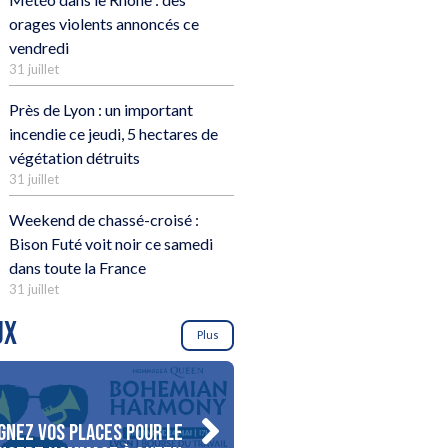
orages violents annoncés ce
vendredi
31 juillet
Près de Lyon : un important
incendie ce jeudi, 5 hectares de
végétation détruits
31 juillet
Weekend de chassé-croisé :
Bison Futé voit noir ce samedi
dans toute la France
31 juillet
UX
Plus
gnez vos places pour le
Gagnez votre séjour pour