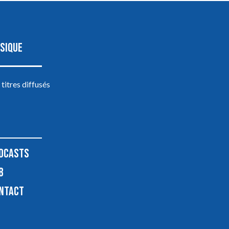
SIQUE
 titres diffusés
DCASTS
B
NTACT