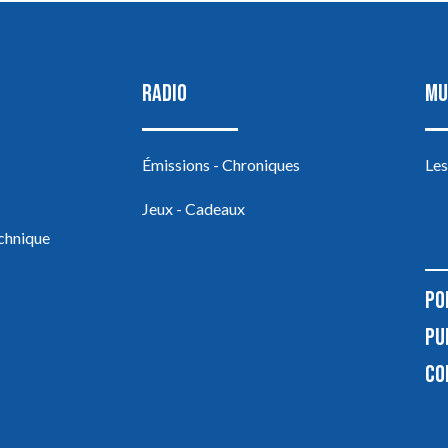
RADIO
MU
Émissions - Chroniques
Les
Jeux - Cadeaux
echnique
PO
PU
CO