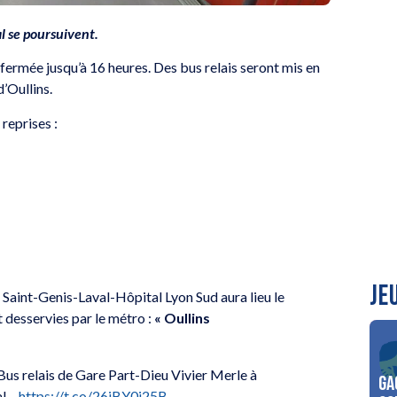
l se poursuivent.
fermée jusqu’à 16 heures. Des bus relais seront mis en
’Oullins.
reprises :
JE
 Saint-Genis-Laval-Hôpital Lyon Sud aura lieu le
t desservies par le métro :
« Oullins
Bus relais de Gare Part-Dieu Vivier Merle à
Ga
al –
https://t.co/26iBY0i25B