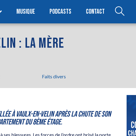
MUSIQUE
PODCASTS
CONTACT
LIN : LA MÈRE
2
Faits divers
llée à Vaulx-en-Velin après la chute de son
partement du 8ème étage.
à ses blessures. Les forces de l’ordre ont brisé la porte