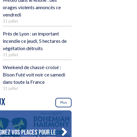
orages violents annoncés ce
vendredi
31 juillet
Près de Lyon : un important
incendie ce jeudi, 5 hectares de
végétation détruits
31 juillet
Weekend de chassé-croisé :
Bison Futé voit noir ce samedi
dans toute la France
31 juillet
UX
Plus
gnez vos places pour le
Gagnez votre séjour pour