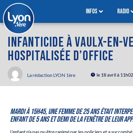
INFOS
RADIO
INFANTICIDE À VAULX-EN-VE
HOSPITALISÉE D’OFFICE
le
18 avril à 11h0
La rédaction LYON 1ère
Mardi à 15h45, une femme de 25 ans était interpe
enfant de 5 ans et demi de la fenêtre de leur ap
L’enfant n’a pas pu être ranimé par les policiers et a succombé 