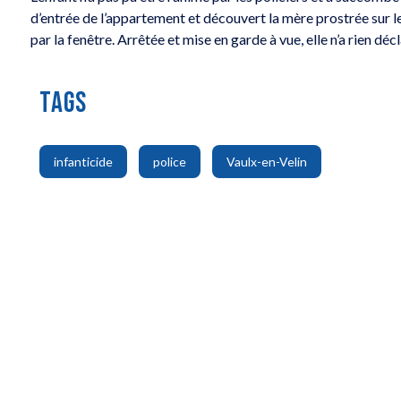
d’entrée de l’appartement et découvert la mère prostrée sur le c
par la fenêtre. Arrêtée et mise en garde à vue, elle n’a rien décl
TAGS
,
,
infanticide
police
Vaulx-en-Velin