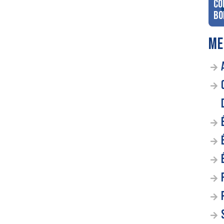
co
Bo
ME