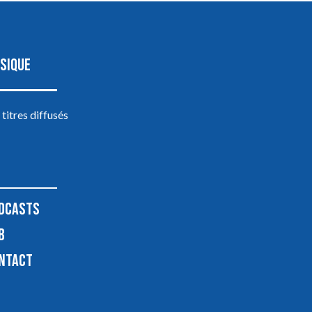
SIQUE
 titres diffusés
DCASTS
B
NTACT