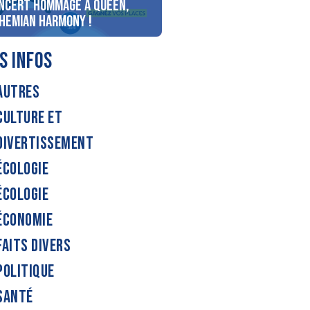
ncert Hommage à Queen,
personnes au bord du lac
hemian Harmony !
d’Annecy !
S INFOS
AUTRES
CULTURE ET
DIVERTISSEMENT
ÉCOLOGIE
ÉCOLOGIE
ÉCONOMIE
FAITS DIVERS
POLITIQUE
SANTÉ