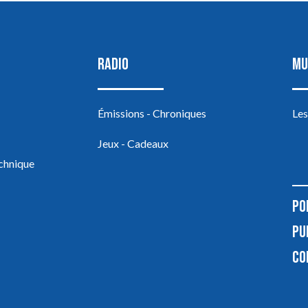
RADIO
MU
Émissions - Chroniques
Les
Jeux - Cadeaux
echnique
PO
PU
CO