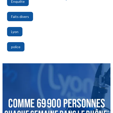
Enquête
,
Faits divers
,
Lyon
,
police