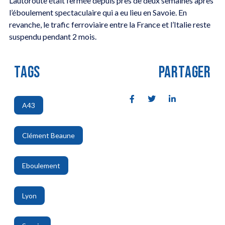
L’autoroute était fermée depuis près de deux semaines après
l’éboulement spectaculaire qui a eu lieu en Savoie. En
revanche, le trafic ferroviaire entre la France et l’Italie reste
suspendu pendant 2 mois.
TAGS
PARTAGER
A43
,
Clément Beaune
,
Eboulement
,
Lyon
,