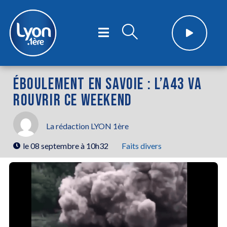
ÉBOULEMENT EN SAVOIE : L’A43 VA
ROUVRIR CE WEEKEND
La rédaction LYON 1ère
le
08 septembre à 10h32
Faits divers