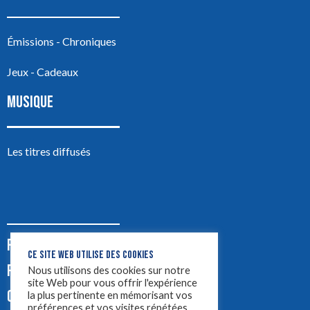
Émissions - Chroniques
Jeux - Cadeaux
MUSIQUE
Les titres diffusés
PODCASTS
CE SITE WEB UTILISE DES COOKIES
PUB
Nous utilisons des cookies sur notre
site Web pour vous offrir l'expérience
CONTACT
la plus pertinente en mémorisant vos
préférences et vos visites répétées.