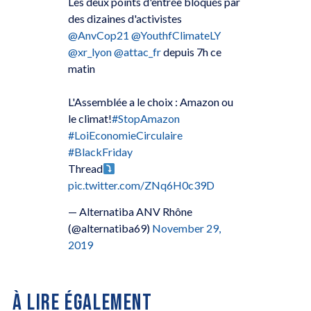
Les deux points d'entrée bloqués par
des dizaines d'activistes
@AnvCop21
@YouthfClimateLY
@xr_lyon
@attac_fr
depuis 7h ce
matin
L'Assemblée a le choix : Amazon ou
le climat!
#StopAmazon
#LoiEconomieCirculaire
#BlackFriday
Thread
pic.twitter.com/ZNq6H0c39D
— Alternatiba ANV Rhône
(@alternatiba69)
November 29,
2019
À LIRE ÉGALEMENT