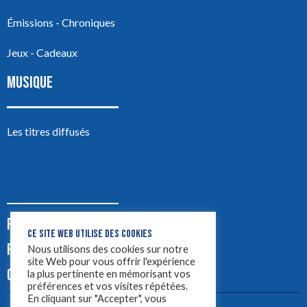
Émissions - Chroniques
Jeux - Cadeaux
MUSIQUE
Les titres diffusés
PODCASTS
CE SITE WEB UTILISE DES COOKIES
PUB
Nous utilisons des cookies sur notre
site Web pour vous offrir l'expérience
CONTACT
la plus pertinente en mémorisant vos
préférences et vos visites répétées.
En cliquant sur "Accepter", vous