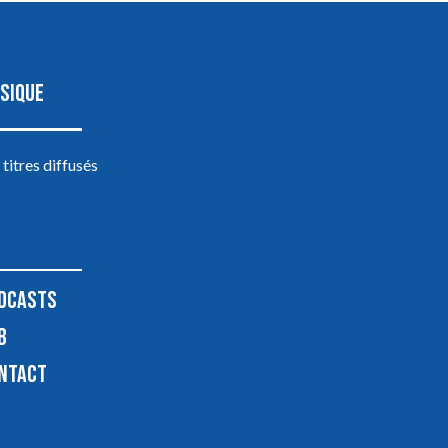
SIQUE
 titres diffusés
DCASTS
B
NTACT