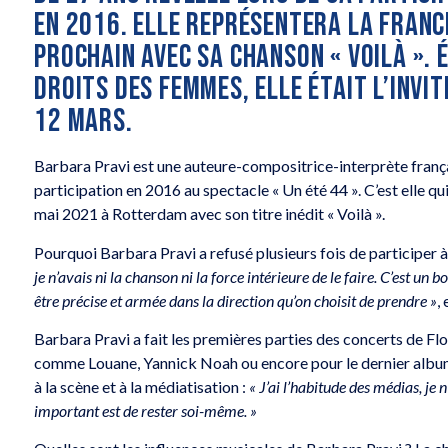
EN 2016. ELLE REPRÉSENTERA LA FRANCE
PROCHAIN AVEC SA CHANSON « VOILÀ ».
DROITS DES FEMMES, ELLE ÉTAIT L’INVI
12 MARS.
Barbara Pravi est une auteure-compositrice-interprète français
participation en 2016 au spectacle « Un été 44 ». C’est elle qu
mai 2021 à Rotterdam avec son titre inédit « Voilà ».
Pourquoi Barbara Pravi a refusé plusieurs fois de participer à
je n’avais ni la chanson ni la force intérieure de le faire. C’est un 
être précise et armée dans la direction qu’on choisit de prendre »
,
Barbara Pravi a fait les premières parties des concerts de Fl
comme Louane, Yannick Noah ou encore pour le dernier album d
à la scène et à la médiatisation :
« J’ai l’habitude des médias, je n
important est de rester soi-même. »