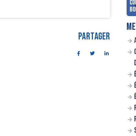
co
Bo
ME
PARTAGER