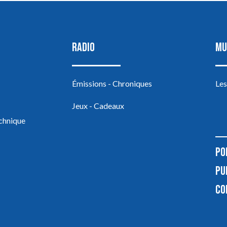
RADIO
MU
Émissions - Chroniques
Les
Jeux - Cadeaux
echnique
PO
PU
CO