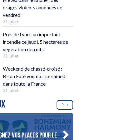
orages violents annoncés ce
vendredi
31 juillet
Près de Lyon : un important
incendie ce jeudi, 5 hectares de
végétation détruits
31 juillet
Weekend de chassé-croisé :
Bison Futé voit noir ce samedi
dans toute la France
31 juillet
UX
Plus
gnez vos places pour le
Gagnez votre séjour pour