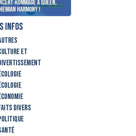
ncert Hommage à Queen,
personnes au bord du lac
hemian Harmony !
d’Annecy !
S INFOS
AUTRES
CULTURE ET
DIVERTISSEMENT
ÉCOLOGIE
ÉCOLOGIE
ÉCONOMIE
FAITS DIVERS
POLITIQUE
SANTÉ