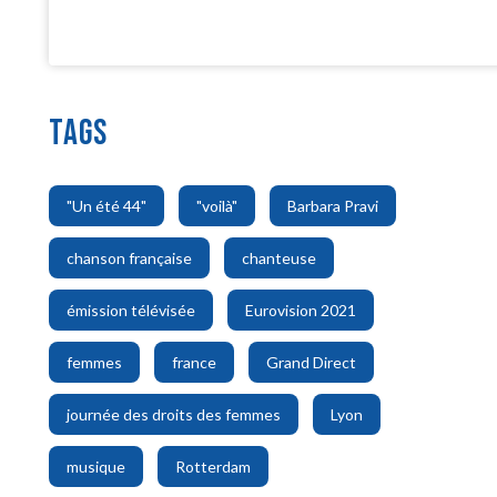
TAGS
,
,
,
"Un été 44"
"voilà"
Barbara Pravi
,
,
chanson française
chanteuse
,
,
émission télévisée
Eurovision 2021
,
,
,
femmes
france
Grand Direct
,
,
journée des droits des femmes
Lyon
,
musique
Rotterdam