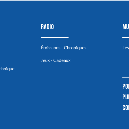
RADIO
MU
Émissions - Chroniques
Les
Jeux - Cadeaux
echnique
PO
PU
CO