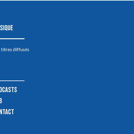
SIQUE
 titres diffusés
DCASTS
B
NTACT