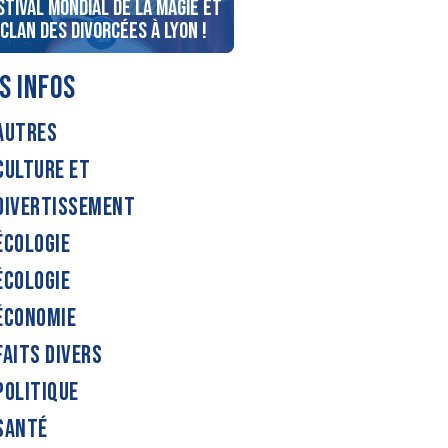
stival Mondial de la Magie et
Vos courses aux Halles de
 Clan des Divorcées à Lyon !
Lyon, livrées à domicile !
S INFOS
AUTRES
CULTURE ET
DIVERTISSEMENT
ÉCOLOGIE
ÉCOLOGIE
ÉCONOMIE
FAITS DIVERS
POLITIQUE
SANTÉ