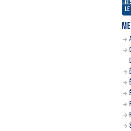
Gagnez un séjour au Radisson
Fe
 séjour de rêve
Blu Hotel à Lyon
Le
ME