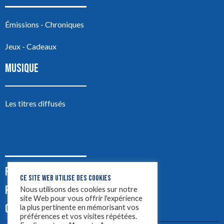
Émissions - Chroniques
Jeux - Cadeaux
MUSIQUE
Les titres diffusés
PODCASTS
CE SITE WEB UTILISE DES COOKIES
PUB
Nous utilisons des cookies sur notre
site Web pour vous offrir l'expérience
CONTACT
la plus pertinente en mémorisant vos
préférences et vos visites répétées.