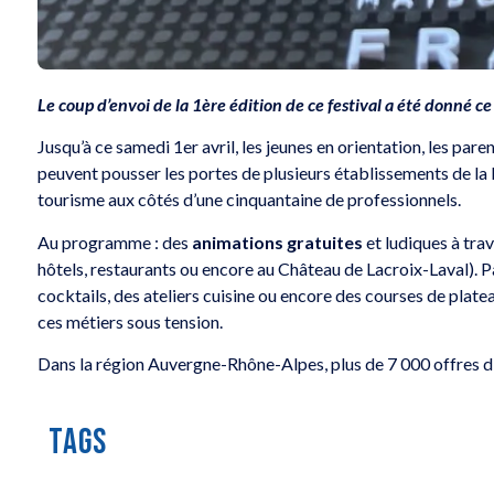
Envie de dévaler les pistes
Gagnez une n
enneigée ?
Château d’Or
Le coup d’envoi de la 1ère édition de ce festival a été donné c
Jusqu’à ce samedi 1er avril, les jeunes en orientation, les pare
peuvent pousser les portes de plusieurs établissements de l
tourisme aux côtés d’une cinquantaine de professionnels.
Au programme : des
animations gratuites
et ludiques à tra
hôtels, restaurants ou encore au Château de Lacroix-Laval). Par
cocktails, des ateliers cuisine ou encore des courses de plat
ces métiers sous tension.
Dans la région Auvergne-Rhône-Alpes, plus de 7 000 offres d
TAGS