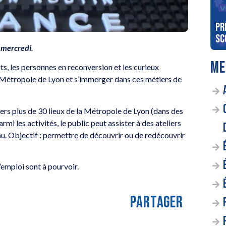
uitée pour deux au
Gagnez votre diner entre Ciel
PR
igny
et Terre !
SC
e mercredi.
ME
nts, les personnes en reconversion et les curieux
a Métropole de Lyon et s’immerger dans ces métiers de
vers plus de 30 lieux de la Métropole de Lyon (dans des
mi les activités, le public peut assister à des ateliers
eau. Objectif : permettre de découvrir ou de redécouvrir
’emploi sont à pourvoir.
PARTAGER