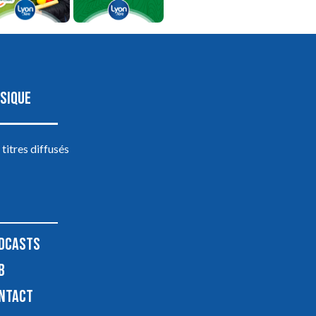
SIQUE
 titres diffusés
DCASTS
B
NTACT