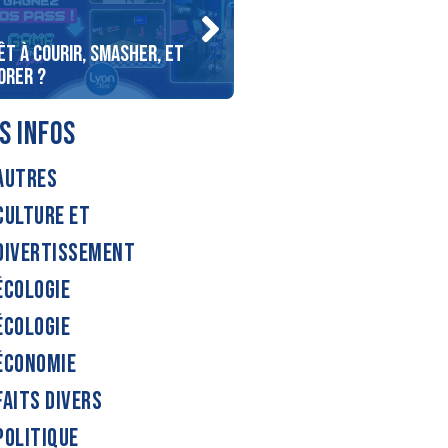
ÊT À COURIR, SMASHER, ET
Gagnez votre nuit de rêve
ORER ?
2 !
S INFOS
AUTRES
CULTURE ET
DIVERTISSEMENT
ÉCOLOGIE
ÉCOLOGIE
ÉCONOMIE
FAITS DIVERS
POLITIQUE