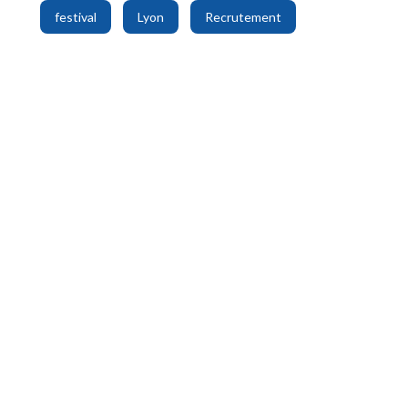
,
,
festival
Lyon
Recrutement