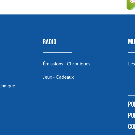
RADIO
MU
Émissions - Chroniques
Les
Jeux - Cadeaux
echnique
PO
PU
CO