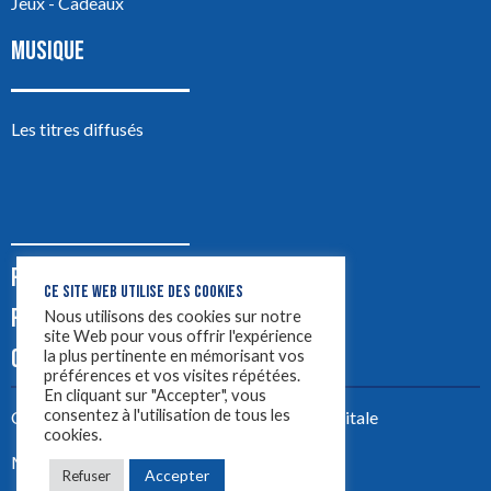
Jeux - Cadeaux
MUSIQUE
Les titres diffusés
PODCASTS
CE SITE WEB UTILISE DES COOKIES
PUB
Nous utilisons des cookies sur notre
site Web pour vous offrir l'expérience
CONTACT
la plus pertinente en mémorisant vos
préférences et vos visites répétées.
En cliquant sur "Accepter", vous
consentez à l'utilisation de tous les
Créez votre site avec
Yellowtie – Agence Digitale
cookies.
Mentions légales
Accepter
Refuser