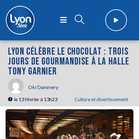
LYON CÉLÈBRE LE CHOCOLAT : TROIS
JOURS DE GOURMANDISE À LA HALLE
TONY GARNIER
Oki Dammery
le
13 février à 13h23
Culture et divertissement