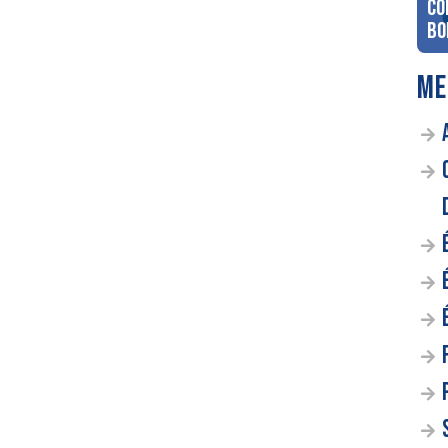
co
Bo
ME