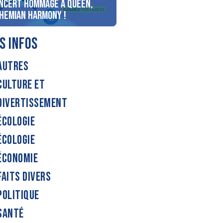
ncert Hommage à Queen,
personnes au bord du lac
hemian Harmony !
d’Annecy !
S INFOS
AUTRES
CULTURE ET
DIVERTISSEMENT
ÉCOLOGIE
ÉCOLOGIE
ÉCONOMIE
FAITS DIVERS
POLITIQUE
SANTÉ