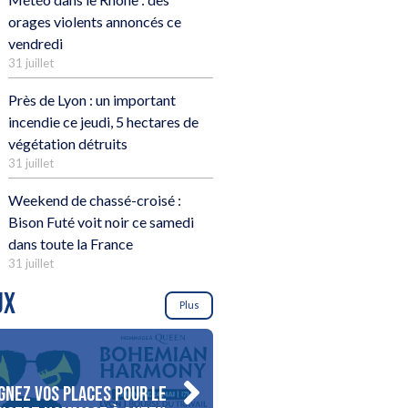
orages violents annoncés ce
vendredi
31 juillet
Près de Lyon : un important
incendie ce jeudi, 5 hectares de
végétation détruits
31 juillet
Weekend de chassé-croisé :
Bison Futé voit noir ce samedi
dans toute la France
31 juillet
UX
Plus
gnez vos places pour le
Gagnez votre séjour pour