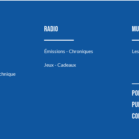
RADIO
MU
Émissions - Chroniques
Les
Jeux - Cadeaux
echnique
PO
PU
CO