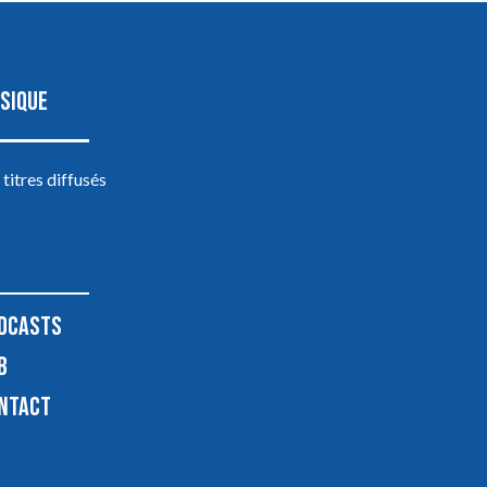
SIQUE
 titres diffusés
DCASTS
B
NTACT