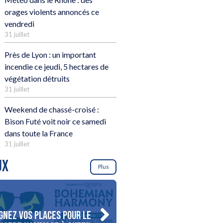
orages violents annoncés ce
vendredi
31 juillet
Près de Lyon : un important
incendie ce jeudi, 5 hectares de
végétation détruits
31 juillet
Weekend de chassé-croisé :
Bison Futé voit noir ce samedi
dans toute la France
31 juillet
UX
Plus
gnez vos places pour le
Gagnez votre séjour pour