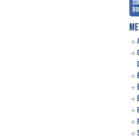
co
Bo
ME