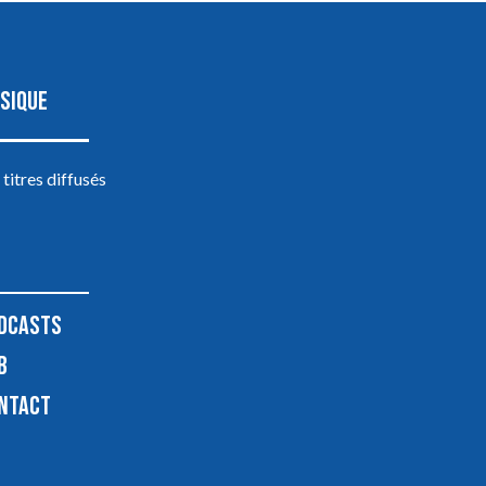
SIQUE
 titres diffusés
DCASTS
B
NTACT