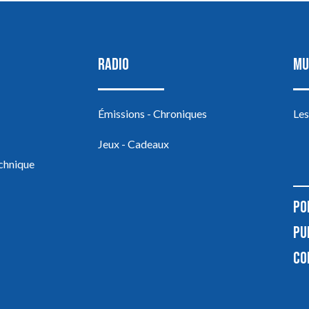
RADIO
MU
Émissions - Chroniques
Les
Jeux - Cadeaux
echnique
PO
PU
CO