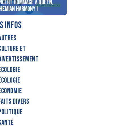
ncert Hommage à Queen,
personnes au bord du lac
hemian Harmony !
d’Annecy !
S INFOS
AUTRES
CULTURE ET
DIVERTISSEMENT
ÉCOLOGIE
ÉCOLOGIE
ÉCONOMIE
FAITS DIVERS
POLITIQUE
SANTÉ