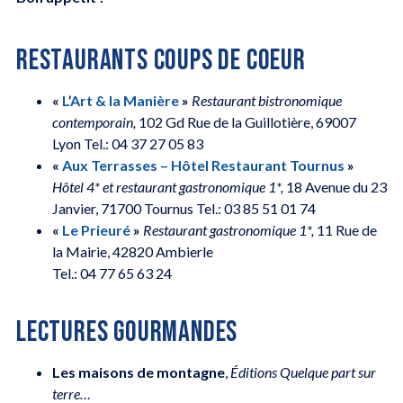
RESTAURANTS COUPS DE COEUR
«
L’Art & la Manière
»
Restaurant bistronomique
contemporain,
102 Gd Rue de la Guillotière, 69007
Lyon Tel.: 04 37 27 05 83
«
Aux Terrasses – Hôtel Restaurant Tournus
»
Hôtel
4*
et restaurant gastronomique 1*,
18 Avenue du 23
Janvier, 71700 Tournus Tel.: 03 85 51 01 74
«
Le Prieuré
»
Restaurant gastronomique 1*,
11 Rue de
la Mairie, 42820 Ambierle
Tel.: 04 77 65 63 24
LECTURES GOURMANDES
Les maisons de montagne
,
Éditions Quelque part sur
terre…