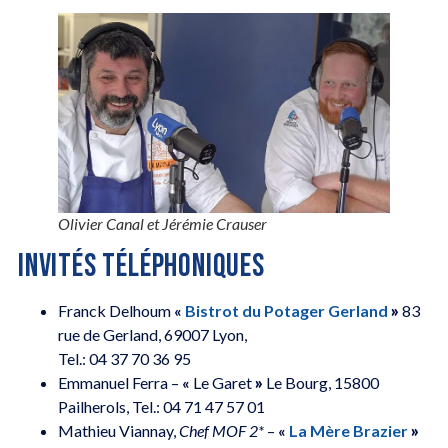
Olivier Canal et Jérémie Crauser
INVITÉS TÉLÉPHONIQUES
Franck Delhoum
«
Bistrot du Potager Gerland
»
83
rue de Gerland, 69007 Lyon,
Tel.: 04 37 70 36 95
Emmanuel Ferra –
«
Le Garet
»
Le Bourg, 15800
Pailherols, Tel.: 04 71 47 57 01
Mathieu Viannay,
Chef MOF 2*
–
«
La Mère Brazier
»