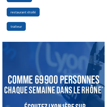
,
restaurant étoilé
,
traiteur