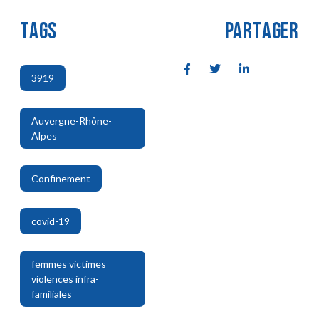
TAGS
PARTAGER
3919
,
Auvergne-Rhône-
Alpes
,
Confinement
,
covid-19
,
femmes victimes
violences infra-
familiales
,