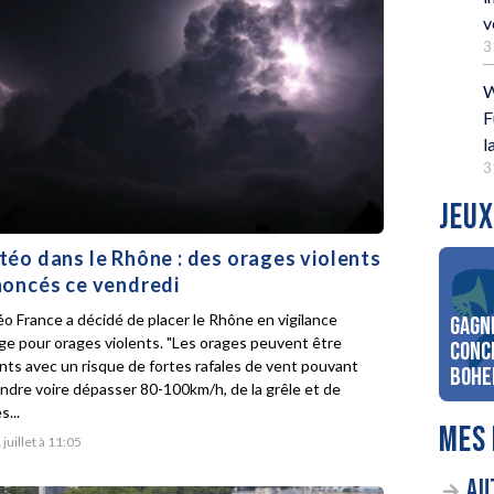
v
3
W
F
l
3
JEUX
éo dans le Rhône : des orages violents
oncés ce vendredi
o France a décidé de placer le Rhône en vigilance
Gagn
ge pour orages violents. "Les orages peuvent être
conc
ents avec un risque de fortes rafales de vent pouvant
Bohe
indre voire dépasser 80-100km/h, de la grêle et de
s...
MES 
 juillet à 11:05
AU