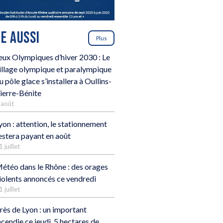
RE AUSSI
Plus
eux Olympiques d’hiver 2030 : Le
illage olympique et paralympique
u pôle glace s’installera à Oullins-
ierre-Bénite
 août
yon : attention, le stationnement
estera payant en août
1 juillet
étéo dans le Rhône : des orages
iolents annoncés ce vendredi
1 juillet
rès de Lyon : un important
ncendie ce jeudi, 5 hectares de