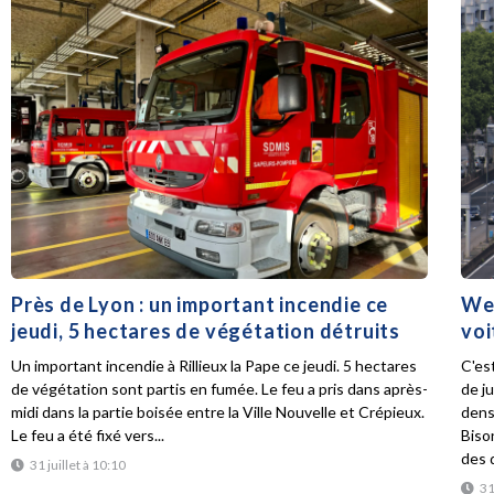
Près de Lyon : un important incendie ce
Wee
jeudi, 5 hectares de végétation détruits
voi
Un important incendie à Rillieux la Pape ce jeudi. 5 hectares
C'es
de végétation sont partis en fumée. Le feu a pris dans après-
de ju
midi dans la partie boisée entre la Ville Nouvelle et Crépieux.
dens
Le feu a été fixé vers...
Biso
des d
31 juillet à 10:10
31