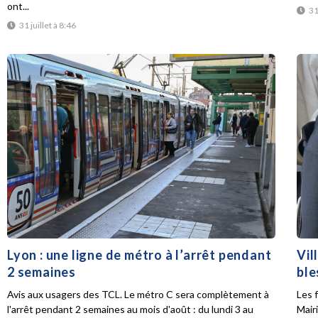
ont...
31
31 juillet à 8:46
Lyon : une ligne de métro à l’arrêt pendant
Vil
2 semaines
ble
Avis aux usagers des TCL. Le métro C sera complètement à
Les f
l'arrêt pendant 2 semaines au mois d'août : du lundi 3 au
Mair