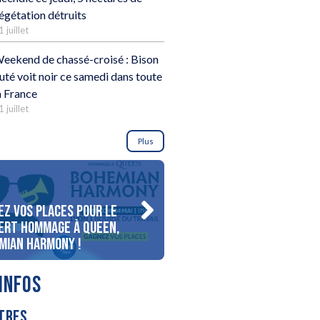
égétation détruits
1 juillet
eekend de chassé-croisé : Bison
uté voit noir ce samedi dans toute
a France
1 juillet
Plus
ez vos places pour le
Gagnez votre séjour pour 
ert Hommage à Queen,
personnes au bord du lac
mian Harmony !
d’Annecy !
INFOS
TRES