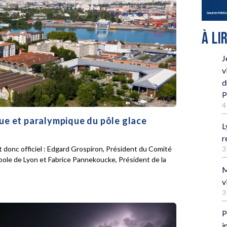
À LI
J
v
d
P
4
que et paralympique du pôle glace
L
r
 donc officiel : Edgard Grospiron, Président du Comité
3
pole de Lyon et Fabrice Pannekoucke, Président de la
M
v
3
P
i