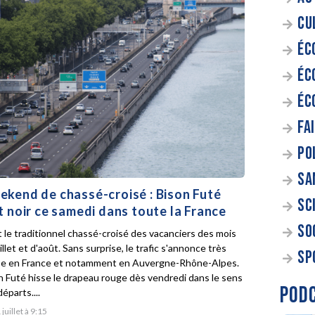
CU
ÉC
ÉC
ÉC
FA
PO
SA
kend de chassé-croisé : Bison Futé
SC
t noir ce samedi dans toute la France
SO
t le traditionnel chassé-croisé des vacanciers des mois
illet et d'août. Sans surprise, le trafic s'annonce très
SP
e en France et notamment en Auvergne-Rhône-Alpes.
n Futé hisse le drapeau rouge dès vendredi dans le sens
POD
éparts....
 juillet à 9:15