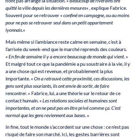
n’ont pas arrangé la situation. «
Beaucoup de riverains ont
quitté la ville depuis les dernières mesures
« , explique Fabrice.
Souvent pour se retrouver «
confiné en campagne, ou au moins
pour ne pas se retrouver seul dans un petit appartement
lyonnais.
«
Mais même si l’ambiance reste calme en semaine, c’est à
l’arrivée du week-end que le marché reprends des couleurs.
«
En fin de semaine il y a encore beaucoup de monde qui vient.
»
Et malgré tout ce que la pandémie a pu soustraire à la vie, il y
a une chose qui est revenue, et probablement la plus
importante. «
On a retrouvé cette proximité, ces discussions, les
gens sont plus souriants, ils ont envie de sortir, de faire
rencontrer.
» Fabrice, lui, a une théorie sur le retour de ce
contact humain. «
Les relations sociales et humaines sont
importantes, et on ne peut pas en être privé comme ça. C’est
normal que les gens reviennent aux bases.
»
In fine, tout le monde s’accordent sur une chose : ce n’est pas
risqué de faire son marché. Ici, les gestes barrières sont