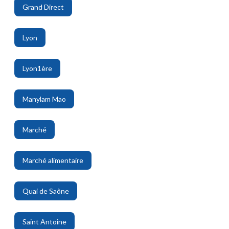
Grand Direct
,
Lyon
,
Lyon1ère
,
Manylam Mao
,
Marché
,
Marché alimentaire
,
Quai de Saône
,
Saint Antoine