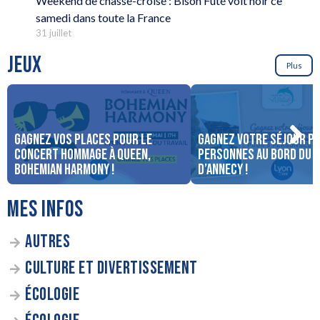
Weekend de chassé-croisé : Bison Futé voit noir ce
samedi dans toute la France
31 juillet
JEUX
Plus
Gagnez vos places pour le
Gagnez votre séjour po
concert Hommage à Queen,
personnes au bord du 
Bohemian Harmony !
d’Annecy !
MES INFOS
AUTRES
CULTURE ET DIVERTISSEMENT
ÉCOLOGIE