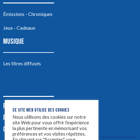
Émissions - Chroniques
Jeux - Cadeaux
MUSIQUE
Les titres diffusés
PODCASTS
CE SITE WEB UTILISE DES COOKIES
PUB
Nous utilisons des cookies sur notre
site Web pour vous offrir l'expérience
CONTACT
la plus pertinente en mémorisant vos
préférences et vos visites répétées.
En cliquant sur "Accepter", vous