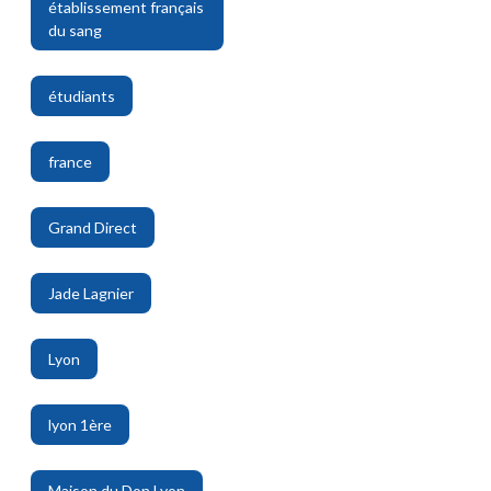
établissement français
du sang
,
étudiants
,
france
,
Grand Direct
,
Jade Lagnier
,
Lyon
,
lyon 1ère
,
Maison du Don Lyon