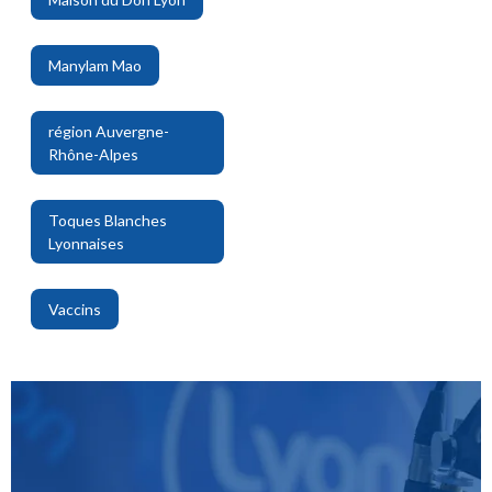
,
Manylam Mao
,
région Auvergne-
Rhône-Alpes
,
Toques Blanches
Lyonnaises
,
Vaccins