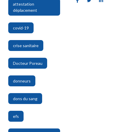
attestation
déplacement
,
covid-19
,
crise sanitaire
,
Docteur Poreau
,
donneurs
,
dons du sang
,
efs
,