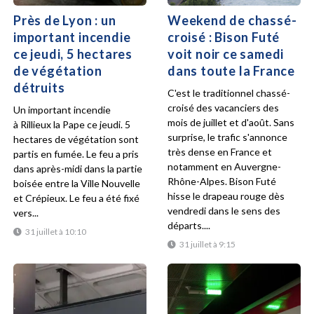
Près de Lyon : un
Weekend de chassé-
important incendie
croisé : Bison Futé
ce jeudi, 5 hectares
voit noir ce samedi
de végétation
dans toute la France
détruits
C'est le traditionnel chassé-
croisé des vacanciers des
Un important incendie
mois de juillet et d'août. Sans
à Rillieux la Pape ce jeudi. 5
surprise, le trafic s'annonce
hectares de végétation sont
très dense en France et
partis en fumée. Le feu a pris
notamment en Auvergne-
dans après-midi dans la partie
Rhône-Alpes. Bison Futé
boisée entre la Ville Nouvelle
hisse le drapeau rouge dès
et Crépieux. Le feu a été fixé
vendredi dans le sens des
vers...
départs....
31 juillet à 10:10
31 juillet à 9:15