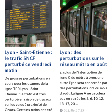
Lyon – Saint-Etienne :
Lyon : des
le trafic SNCF
perturbations sur le
perturbé ce vendredi
réseau métro en août
matin
En plus de l'interruption de
ligne C du métro à Lyon, une
De grosses perturbations en
autre ligne sera concernée par
cours pour les usagers de la
des perturbations lors du mois
ligne TER Lyon - Saint-
d'août. La ligne A ne circulera
Etienne. "Le trafic est très
pas en soirée les 3, 6, 10, 12,
perturbé en raison de travaux
13, 17, 20,...
sur les voies à proximité de
Givors. Certains trains ont été
31 juillet à 7:25