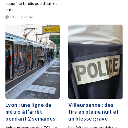
supprimé tandis que d'autres
ont...
31 juillet à 8:46
Lyon : une ligne de
Villeurbanne : des
métro à l’arrêt
tirs en pleine nuit et
pendant 2 semaines
un blessé grave
Avis aux usagers des TCL. Le
Les faits se sont produits la