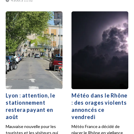
4 août à 11:02
Lyon : attention, le
Météo dans le Rhône
stationnement
: des orages violents
restera payant en
annoncés ce
août
vendredi
Mauvaise nouvelle pour les
Météo France a décidé de
touristes et les visiteurs qui
placer le Rhône en vigilance