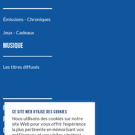
Émissions - Chroniques
Jeux - Cadeaux
MUSIQUE
Les titres diffusés
PODCASTS
CE SITE WEB UTILISE DES COOKIES
PUB
Nous utilisons des cookies sur notre
site Web pour vous offrir l'expérience
CONTACT
la plus pertinente en mémorisant vos
préférences et vos visites répétées.