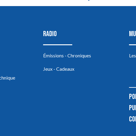
RADIO
MU
Émissions - Chroniques
Les
Jeux - Cadeaux
echnique
PO
PU
CO