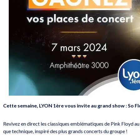
Cette semaine, LYON 1ère vous invite au grand show : So Fl
Revivez en direct les classiques emblématiques de Pink Floyd au c
que technique, inspiré des plus grands concerts du groupe !