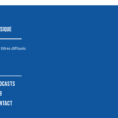
SIQUE
 titres diffusés
DCASTS
B
NTACT