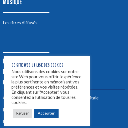
MUSIQUE
Les titres diffusés
PODCASTS
CE SITE WEB UTILISE DES COOKIES
PUB
Nous utilisons des cookies sur notre
site Web pour vous offrir l'expérience
CONTACT
la plus pertinente en mémorisant vos
préférences et vos visites répétées.
En cliquant sur "Accepter", vous
consentez à l'utilisation de tous les
Créez votre site avec
Yellowtie – Agence Digitale
cookies.
Mentions légales
Accepter
Refuser
LYON 1ère 2023 ©