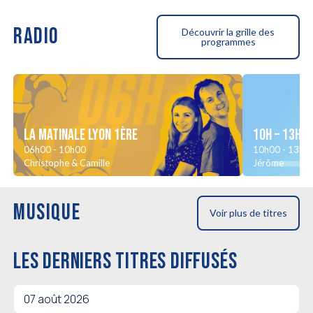
RADIO
Découvrir la grille des
programmes
La Matinale LYON 1ère
10H – 13H
06h00 - 10h00
10h00 - 13h0
Christophe & Camille
Jérôme
MUSIQUE
Voir plus de titres
LES DERNIERS TITRES DIFFUSÉS