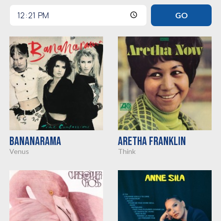
BANANARAMA
ARETHA FRANKLIN
venus
think