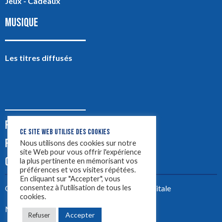
Jeux - Cadeaux
MUSIQUE
Les titres diffusés
PODCASTS
CE SITE WEB UTILISE DES COOKIES
PUB
Nous utilisons des cookies sur notre
site Web pour vous offrir l'expérience
CONTACT
la plus pertinente en mémorisant vos
préférences et vos visites répétées.
En cliquant sur "Accepter", vous
consentez à l'utilisation de tous les
Créez votre site avec
Yellowtie – Agence Digitale
cookies.
Mentions légales
Accepter
Refuser