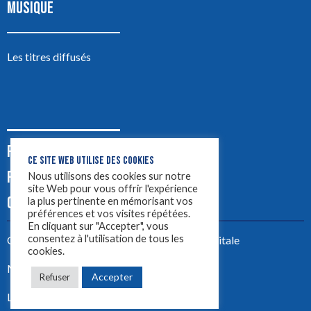
MUSIQUE
Les titres diffusés
PODCASTS
CE SITE WEB UTILISE DES COOKIES
PUB
Nous utilisons des cookies sur notre
site Web pour vous offrir l'expérience
CONTACT
la plus pertinente en mémorisant vos
préférences et vos visites répétées.
En cliquant sur "Accepter", vous
consentez à l'utilisation de tous les
Créez votre site avec
Yellowtie – Agence Digitale
cookies.
Mentions légales
Accepter
Refuser
LYON 1ère 2023 ©