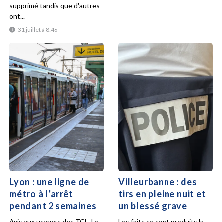
supprimé tandis que d'autres
ont...
31 juillet à 8:46
Lyon : une ligne de
Villeurbanne : des
métro à l’arrêt
tirs en pleine nuit et
pendant 2 semaines
un blessé grave
Avis aux usagers des TCL. Le
Les faits se sont produits la