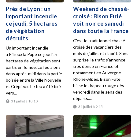
Près de Lyon : un
Weekend de chassé-
important incendie
croisé : Bison Futé
ce jeudi, 5 hectares
voit noir ce samedi
de végétation
dans toute la France
détruits
C'est le traditionnel chassé-
croisé des vacanciers des
Un important incendie
mois de juillet et d'août. Sans
à Rillieux la Pape ce jeudi. 5
surprise, le trafic s'annonce
hectares de végétation sont
très dense en France et
partis en fumée. Le feu a pris
notamment en Auvergne-
dans après-midi dans la partie
Rhône-Alpes. Bison Futé
boisée entre la Ville Nouvelle
hisse le drapeau rouge dès
et Crépieux. Le feu a été fixé
vendredi dans le sens des
vers...
départs....
31 juillet à 10:10
31 juillet à 9:15