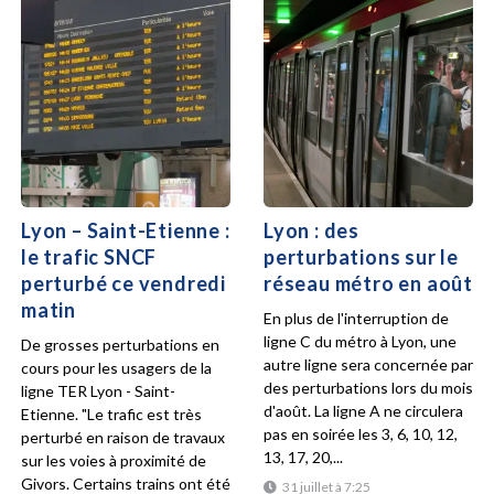
Lyon – Saint-Etienne :
Lyon : des
le trafic SNCF
perturbations sur le
perturbé ce vendredi
réseau métro en août
matin
En plus de l'interruption de
ligne C du métro à Lyon, une
De grosses perturbations en
autre ligne sera concernée par
cours pour les usagers de la
des perturbations lors du mois
ligne TER Lyon - Saint-
d'août. La ligne A ne circulera
Etienne. "Le trafic est très
pas en soirée les 3, 6, 10, 12,
perturbé en raison de travaux
13, 17, 20,...
sur les voies à proximité de
Givors. Certains trains ont été
31 juillet à 7:25