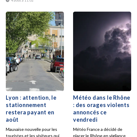
4 août à 11:02
Lyon : attention, le
Météo dans le Rhône
stationnement
: des orages violents
restera payant en
annoncés ce
août
vendredi
Mauvaise nouvelle pour les
Météo France a décidé de
touristes et les visiteurs qui
placer le Rhône en vigilance