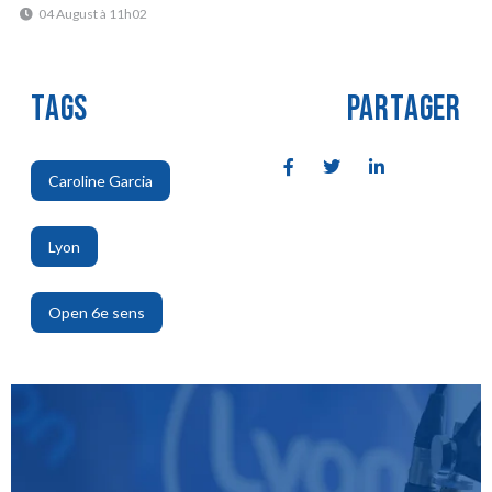
04 August à 11h02
TAGS
PARTAGER
Caroline Garcia
,
Lyon
,
Open 6e sens