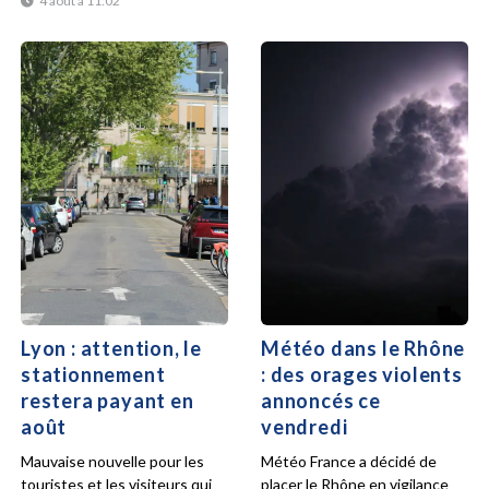
4 août à 11:02
Lyon : attention, le
Météo dans le Rhône
stationnement
: des orages violents
restera payant en
annoncés ce
août
vendredi
Mauvaise nouvelle pour les
Météo France a décidé de
touristes et les visiteurs qui
placer le Rhône en vigilance