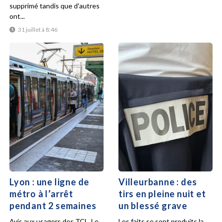
supprimé tandis que d'autres
ont...
31 juillet à 8:46
Lyon : une ligne de
Villeurbanne : des
métro à l’arrêt
tirs en pleine nuit et
pendant 2 semaines
un blessé grave
Avis aux usagers des TCL. Le
Les faits se sont produits la