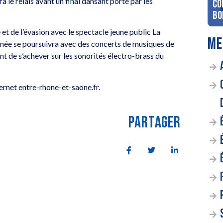
 le relais avant un final dansant porté par les
co
Bo
e et de l’évasion avec le spectacle jeune public La
ME
urnée se poursuivra avec des concerts de musiques de
ant de s’achever sur les sonorités électro-brass du
ternet entre-rhone-et-saone.fr.
PARTAGER