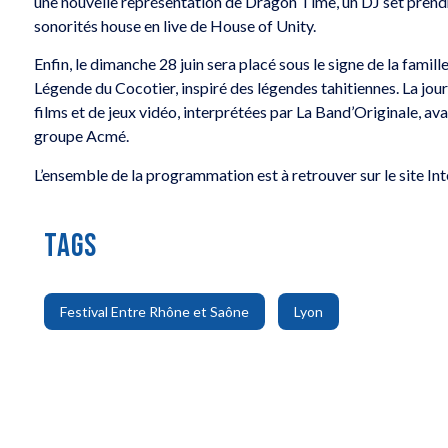
une nouvelle représentation de Dragon Time, un DJ set prendra
sonorités house en live de House of Unity.
Enfin, le dimanche 28 juin sera placé sous le signe de la famill
Légende du Cocotier, inspiré des légendes tahitiennes. La jo
films et de jeux vidéo, interprétées par La Band’Originale, av
groupe Acmé.
L’ensemble de la programmation est à retrouver sur le site In
TAGS
,
Festival Entre Rhône et Saône
Lyon