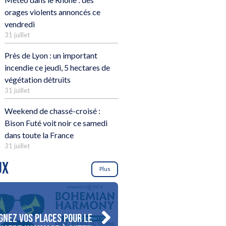
orages violents annoncés ce
vendredi
31 juillet
Près de Lyon : un important
incendie ce jeudi, 5 hectares de
végétation détruits
31 juillet
Weekend de chassé-croisé :
Bison Futé voit noir ce samedi
dans toute la France
31 juillet
UX
Plus
gnez vos places pour le
Gagnez votre séjour pour