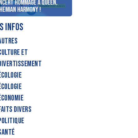
ncert Hommage à Queen,
personnes au bord du lac
hemian Harmony !
d’Annecy !
S INFOS
AUTRES
CULTURE ET
DIVERTISSEMENT
ÉCOLOGIE
ÉCOLOGIE
ÉCONOMIE
FAITS DIVERS
POLITIQUE
SANTÉ