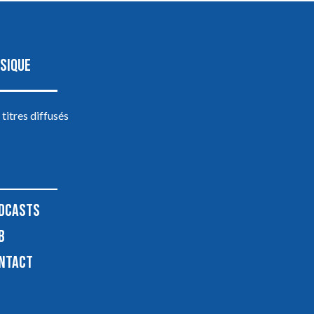
SIQUE
 titres diffusés
DCASTS
B
NTACT