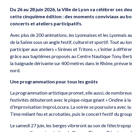
Du 26 au 28 juin 2026, la Ville de Lyon va célébrer ses
cette cinquième édition : des moments conviviaux au bo
concerts et ateliers participatifs.
Avec plus de 200 animations, les Lyonnaises et les Lyonnais a
de la Saône sous un angle festif, culturel et sportif. Tout au
participer aux ateliers « Sirènes et Tritons », s’initier à diff
grâce aux baptêmes proposés au Centre Nautique Tony Bertran
la baignade dérivante sur 400 mètres dans le Rhône, prévue l
nord.
Une programmation pour tous les goûts
La programmation artistique promet, elle aussi, de nombreux 
festivités débuteront avec le pique-nique géant « Ondine à la G
d’improvisation ImproLocura. La soirée se poursuivra avec la
Time mêlant feu et acrobaties, puis le concert festif du gro
Le samedi 27 juin, les berges vibreront au son de l’électropo