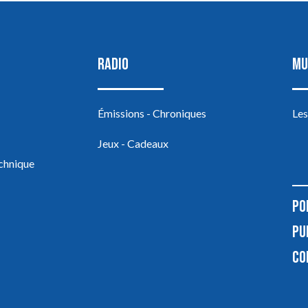
RADIO
MU
Émissions - Chroniques
Les
Jeux - Cadeaux
echnique
PO
PU
CO