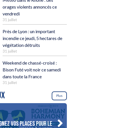
orages violents annoncés ce
vendredi
31 juillet
Près de Lyon : un important
incendie ce jeudi, 5 hectares de
végétation détruits
31 juillet
Weekend de chassé-croisé :
Bison Futé voit noir ce samedi
dans toute la France
31 juillet
UX
Plus
gnez vos places pour le
Gagnez votre séjour pour