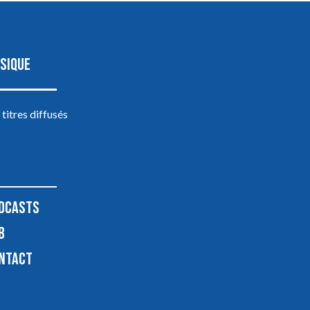
SIQUE
 titres diffusés
DCASTS
B
NTACT