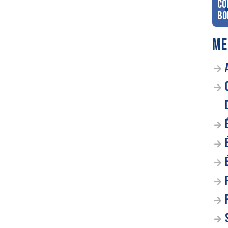
co
Bo
ME