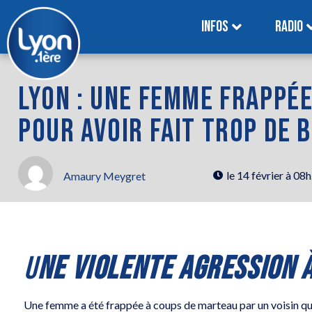
INFOS
RADIO
LYON : UNE FEMME FRAPPÉ
POUR AVOIR FAIT TROP DE 
le
14 février à 08
Amaury Meygret
U
N
E VIOLENTE AGRESSION À
Une femme a été frappée à coups de marteau par un voisin qui l