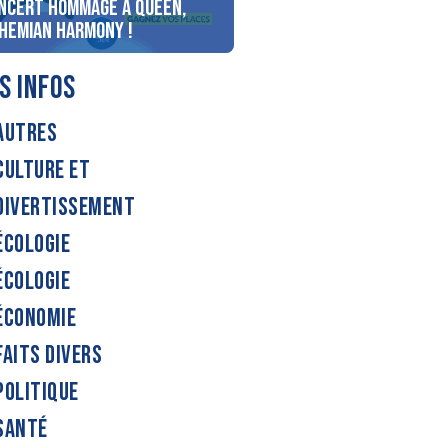
ncert Hommage à Queen,
personnes au bord du lac
hemian Harmony !
d’Annecy !
S INFOS
AUTRES
CULTURE ET
DIVERTISSEMENT
ÉCOLOGIE
ÉCOLOGIE
ÉCONOMIE
FAITS DIVERS
POLITIQUE
SANTÉ