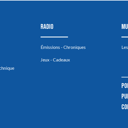
RADIO
MU
Émissions - Chroniques
Les
Jeux - Cadeaux
echnique
PO
PU
CO