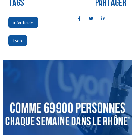
TAGS
PARTAGER
infanticide
,
Lyon