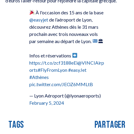
d’euros l’aller-retour pour rejoindre la capitale grecque.
À l'occasion des 15 ans de la base
@easyjet
de l’aéroport de Lyon,
découvrez Athènes dès le 31 mars
prochain avec trois nouveaux vols
par semaine au départ de Lyon.
🏛
Infos et réservations
https://t.co/zcf3188eEi
@VINCIAirp
orts
#FlyFromLyon
#easyJet
#Athènes
pic.twitter.com/JEOZ6MMLtB
— Lyon Aéroport (@lyonaeroports)
February 5, 2024
TAGS
PARTAGER