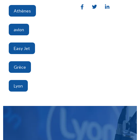
Athènes
,
avion
,
Easy Jet
,
Grèce
,
Lyon