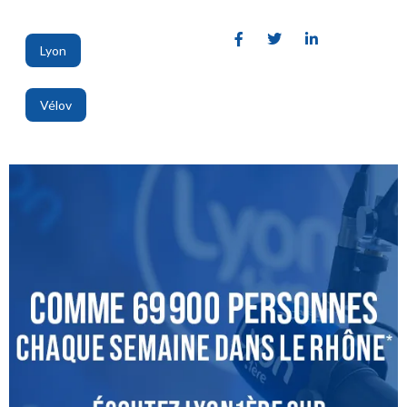
Lyon
,
Vélov