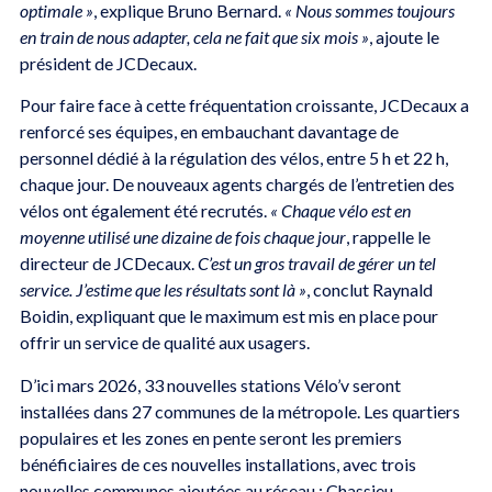
optimale »
, explique Bruno Bernard.
« Nous sommes toujours
en train de nous adapter, cela ne fait que six mois »
, ajoute le
président de JCDecaux.
Pour faire face à cette fréquentation croissante, JCDecaux a
renforcé ses équipes, en embauchant davantage de
personnel dédié à la régulation des vélos, entre 5 h et 22 h,
chaque jour. De nouveaux agents chargés de l’entretien des
vélos ont également été recrutés.
« Chaque vélo est en
moyenne utilisé une dizaine de fois chaque jour
, rappelle le
directeur de JCDecaux.
C’est un gros travail de gérer un tel
service. J’estime que les résultats sont là »
, conclut Raynald
Boidin, expliquant que le maximum est mis en place pour
offrir un service de qualité aux usagers.
D’ici mars 2026, 33 nouvelles stations Vélo’v seront
installées dans 27 communes de la métropole. Les quartiers
populaires et les zones en pente seront les premiers
bénéficiaires de ces nouvelles installations, avec trois
nouvelles communes ajoutées au réseau : Chassieu,