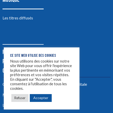
Les titres diffusés
PODCASTS
CE SITE WEB UTILISE DES COOKIES
PUB
Nous utilisons des cookies sur notre
site Web pour vous offrir l'expérience
CONTACT
la plus pertinente en mémorisant vos
préférences et vos visites répétées.
En cliquant sur "Accepter", vous
consentez à l'utilisation de tous les
Créez votre site avec
Yellowtie – Agence Digitale
cookies.
Mentions légales
Accepter
Refuser
LYON 1ère 2023 ©