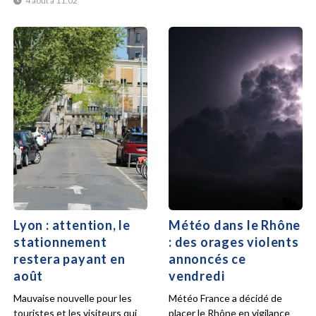
4 août à 11:02
Lyon : attention, le
Météo dans le Rhône
stationnement
: des orages violents
restera payant en
annoncés ce
août
vendredi
Mauvaise nouvelle pour les
Météo France a décidé de
touristes et les visiteurs qui
placer le Rhône en vigilance