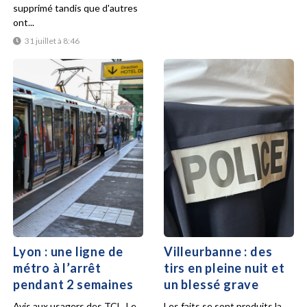
supprimé tandis que d'autres
ont...
31 juillet à 8:46
Lyon : une ligne de
Villeurbanne : des
métro à l’arrêt
tirs en pleine nuit et
pendant 2 semaines
un blessé grave
Avis aux usagers des TCL. Le
Les faits se sont produits la