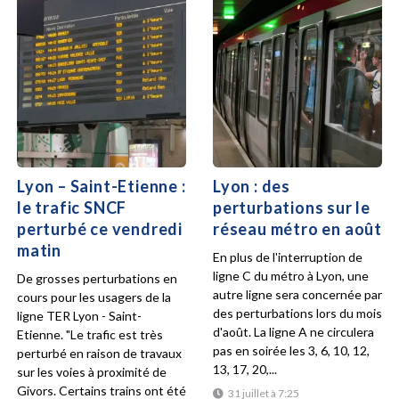
Lyon – Saint-Etienne :
Lyon : des
le trafic SNCF
perturbations sur le
perturbé ce vendredi
réseau métro en août
matin
En plus de l'interruption de
ligne C du métro à Lyon, une
De grosses perturbations en
autre ligne sera concernée par
cours pour les usagers de la
des perturbations lors du mois
ligne TER Lyon - Saint-
d'août. La ligne A ne circulera
Etienne. "Le trafic est très
pas en soirée les 3, 6, 10, 12,
perturbé en raison de travaux
13, 17, 20,...
sur les voies à proximité de
Givors. Certains trains ont été
31 juillet à 7:25