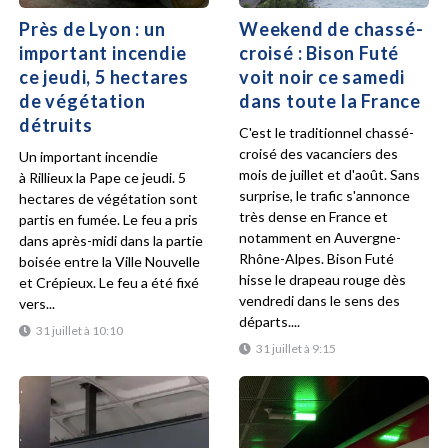
Près de Lyon : un
Weekend de chassé-
important incendie
croisé : Bison Futé
ce jeudi, 5 hectares
voit noir ce samedi
de végétation
dans toute la France
détruits
C'est le traditionnel chassé-
croisé des vacanciers des
Un important incendie
mois de juillet et d'août. Sans
à Rillieux la Pape ce jeudi. 5
surprise, le trafic s'annonce
hectares de végétation sont
très dense en France et
partis en fumée. Le feu a pris
notamment en Auvergne-
dans après-midi dans la partie
Rhône-Alpes. Bison Futé
boisée entre la Ville Nouvelle
hisse le drapeau rouge dès
et Crépieux. Le feu a été fixé
vendredi dans le sens des
vers...
départs....
31 juillet à 10:10
31 juillet à 9:15