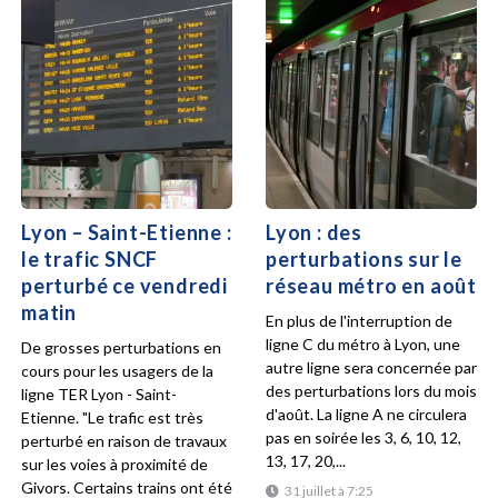
Lyon – Saint-Etienne :
Lyon : des
le trafic SNCF
perturbations sur le
perturbé ce vendredi
réseau métro en août
matin
En plus de l'interruption de
ligne C du métro à Lyon, une
De grosses perturbations en
autre ligne sera concernée par
cours pour les usagers de la
des perturbations lors du mois
ligne TER Lyon - Saint-
d'août. La ligne A ne circulera
Etienne. "Le trafic est très
pas en soirée les 3, 6, 10, 12,
perturbé en raison de travaux
13, 17, 20,...
sur les voies à proximité de
Givors. Certains trains ont été
31 juillet à 7:25