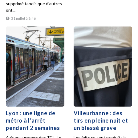
supprimé tandis que d'autres
ont...
31 juillet à 8:46
Lyon : une ligne de
Villeurbanne : des
métro à l’arrêt
tirs en pleine nuit et
pendant 2 semaines
un blessé grave
Avis aux usagers des TCL. Le
Les faits se sont produits la