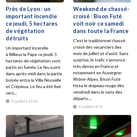
Près de Lyon : un
Weekend de chassé-
important incendie
croisé : Bison Futé
ce jeudi, 5 hectares
voit noir ce samedi
de végétation
dans toute la France
détruits
C'est le traditionnel chassé-
croisé des vacanciers des
Un important incendie
mois de juillet et d'août. Sans
à Rillieux la Pape ce jeudi. 5
surprise, le trafic s'annonce
hectares de végétation sont
très dense en France et
partis en fumée. Le feu a pris
notamment en Auvergne-
dans après-midi dans la partie
Rhône-Alpes. Bison Futé
boisée entre la Ville Nouvelle
hisse le drapeau rouge dès
et Crépieux. Le feu a été fixé
vendredi dans le sens des
vers...
départs....
31 juillet à 10:10
31 juillet à 9:15