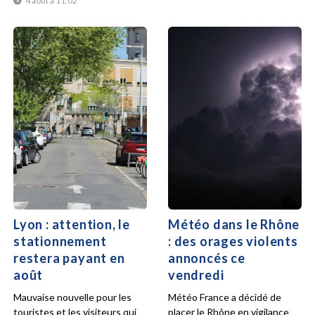
4 août à 11:02
Lyon : attention, le
Météo dans le Rhône
stationnement
: des orages violents
restera payant en
annoncés ce
août
vendredi
Mauvaise nouvelle pour les
Météo France a décidé de
touristes et les visiteurs qui
placer le Rhône en vigilance