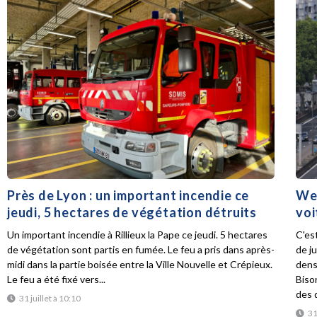
Près de Lyon : un important incendie ce
Wee
jeudi, 5 hectares de végétation détruits
voi
Un important incendie à Rillieux la Pape ce jeudi. 5 hectares
C'es
de végétation sont partis en fumée. Le feu a pris dans après-
de ju
midi dans la partie boisée entre la Ville Nouvelle et Crépieux.
dens
Le feu a été fixé vers...
Biso
des d
31 juillet à 10:10
31