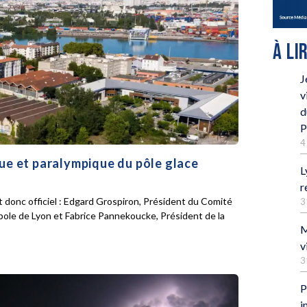
À LI
J
v
d
P
4
que et paralympique du pôle glace
L
r
 donc officiel : Edgard Grospiron, Président du Comité
3
pole de Lyon et Fabrice Pannekoucke, Président de la
M
v
3
P
i