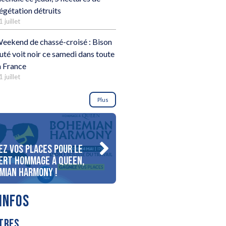
égétation détruits
1 juillet
eekend de chassé-croisé : Bison
uté voit noir ce samedi dans toute
a France
1 juillet
Plus
ez vos places pour le
Gagnez votre séjour pour 
ert Hommage à Queen,
personnes au bord du lac
mian Harmony !
d’Annecy !
INFOS
TRES