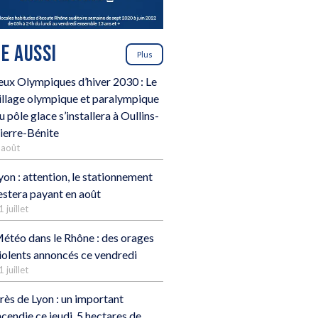
RE AUSSI
Plus
eux Olympiques d’hiver 2030 : Le
illage olympique et paralympique
u pôle glace s’installera à Oullins-
ierre-Bénite
 août
yon : attention, le stationnement
estera payant en août
1 juillet
étéo dans le Rhône : des orages
iolents annoncés ce vendredi
1 juillet
rès de Lyon : un important
ncendie ce jeudi, 5 hectares de