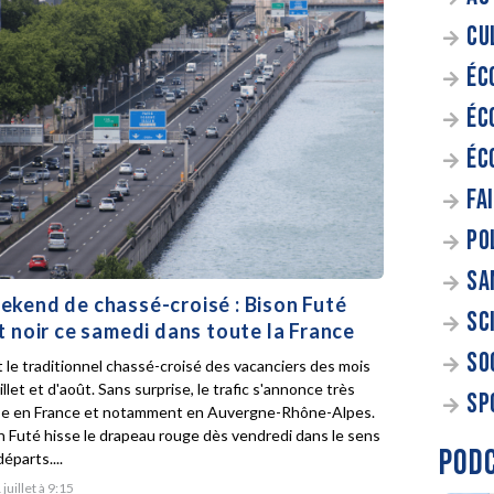
CU
ÉC
ÉC
ÉC
FA
PO
SA
kend de chassé-croisé : Bison Futé
SC
t noir ce samedi dans toute la France
SO
t le traditionnel chassé-croisé des vacanciers des mois
illet et d'août. Sans surprise, le trafic s'annonce très
SP
e en France et notamment en Auvergne-Rhône-Alpes.
n Futé hisse le drapeau rouge dès vendredi dans le sens
POD
éparts....
 juillet à 9:15