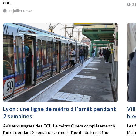
ont...
31
31 juillet à 8:46
Lyon : une ligne de métro à l’arrêt pendant
Vil
2 semaines
ble
Avis aux usagers des TCL. Le métro C sera complètement à
Les f
l'arrêt pendant 2 semaines au mois d'août : du lundi 3 au
Mair