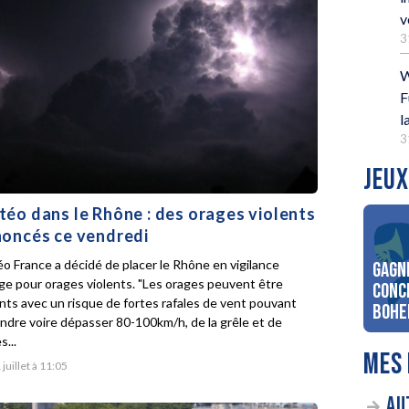
v
3
W
F
l
3
JEUX
éo dans le Rhône : des orages violents
oncés ce vendredi
o France a décidé de placer le Rhône en vigilance
Gagn
ge pour orages violents. "Les orages peuvent être
conc
ents avec un risque de fortes rafales de vent pouvant
Bohe
indre voire dépasser 80-100km/h, de la grêle et de
s...
MES 
 juillet à 11:05
AU