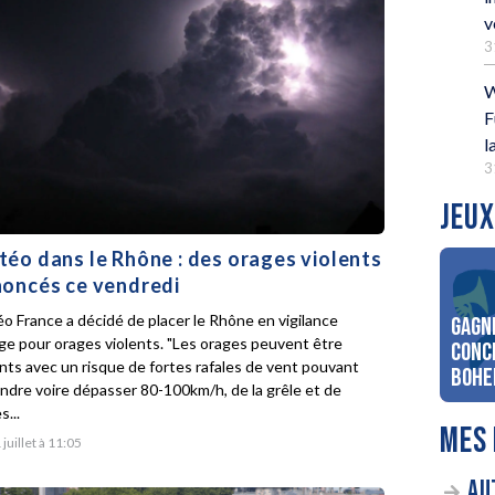
v
3
W
F
l
3
JEUX
éo dans le Rhône : des orages violents
oncés ce vendredi
o France a décidé de placer le Rhône en vigilance
Gagn
ge pour orages violents. "Les orages peuvent être
conc
ents avec un risque de fortes rafales de vent pouvant
Bohe
indre voire dépasser 80-100km/h, de la grêle et de
s...
MES 
 juillet à 11:05
AU