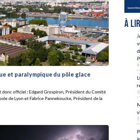
À LI
J
v
d
P
4
que et paralympique du pôle glace
L
r
 donc officiel : Edgard Grospiron, Président du Comité
3
pole de Lyon et Fabrice Pannekoucke, Président de la
M
v
3
P
i