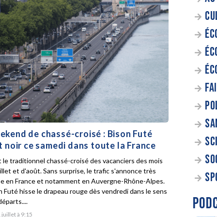
CU
ÉC
ÉC
ÉC
FA
PO
SA
kend de chassé-croisé : Bison Futé
SC
t noir ce samedi dans toute la France
SO
t le traditionnel chassé-croisé des vacanciers des mois
illet et d'août. Sans surprise, le trafic s'annonce très
SP
e en France et notamment en Auvergne-Rhône-Alpes.
n Futé hisse le drapeau rouge dès vendredi dans le sens
POD
éparts....
 juillet à 9:15