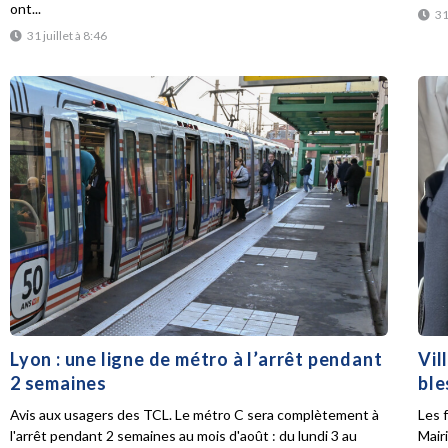
ont...
31
31 juillet à 8:46
Lyon : une ligne de métro à l’arrêt pendant
Vil
2 semaines
ble
Avis aux usagers des TCL. Le métro C sera complètement à
Les f
l'arrêt pendant 2 semaines au mois d'août : du lundi 3 au
Mair