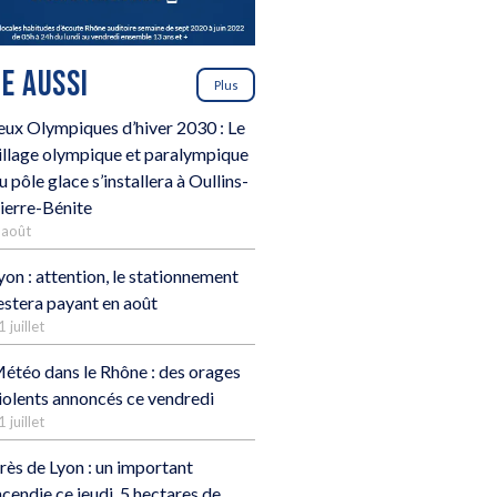
RE AUSSI
Plus
eux Olympiques d’hiver 2030 : Le
illage olympique et paralympique
u pôle glace s’installera à Oullins-
ierre-Bénite
 août
yon : attention, le stationnement
estera payant en août
1 juillet
étéo dans le Rhône : des orages
iolents annoncés ce vendredi
1 juillet
rès de Lyon : un important
ncendie ce jeudi, 5 hectares de