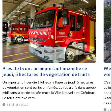
Près de Lyon : un important incendie ce
Wee
jeudi, 5 hectares de végétation détruits
voi
Un important incendie à Rillieux la Pape ce jeudi. 5 hectares
C'es
de végétation sont partis en fumée. Le feu a pris dans après-
de ju
midi dans la partie boisée entre la Ville Nouvelle et Crépieux.
dens
Le feu a été fixé vers...
Biso
des d
31 juillet à 10:10
31