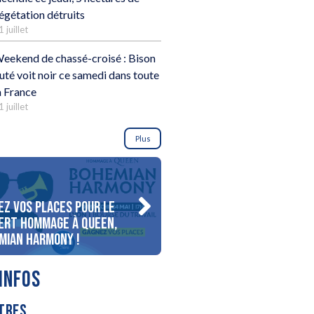
égétation détruits
1 juillet
eekend de chassé-croisé : Bison
uté voit noir ce samedi dans toute
a France
1 juillet
Plus
ez vos places pour le
Gagnez votre séjour pour 
ert Hommage à Queen,
personnes au bord du lac
mian Harmony !
d’Annecy !
INFOS
TRES