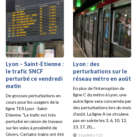
Lyon – Saint-Etienne :
Lyon : des
le trafic SNCF
perturbations sur le
perturbé ce vendredi
réseau métro en août
matin
En plus de l'interruption de
ligne C du métro à Lyon, une
De grosses perturbations en
autre ligne sera concernée par
cours pour les usagers de la
des perturbations lors du mois
ligne TER Lyon - Saint-
d'août. La ligne A ne circulera
Etienne. "Le trafic est très
pas en soirée les 3, 6, 10, 12,
perturbé en raison de travaux
13, 17, 20,...
sur les voies à proximité de
Givors. Certains trains ont été
31 juillet à 7:25