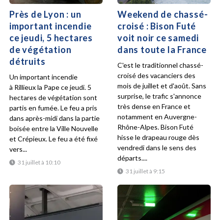
Près de Lyon : un
Weekend de chassé-
important incendie
croisé : Bison Futé
ce jeudi, 5 hectares
voit noir ce samedi
de végétation
dans toute la France
détruits
C'est le traditionnel chassé-
croisé des vacanciers des
Un important incendie
mois de juillet et d'août. Sans
à Rillieux la Pape ce jeudi. 5
surprise, le trafic s'annonce
hectares de végétation sont
très dense en France et
partis en fumée. Le feu a pris
notamment en Auvergne-
dans après-midi dans la partie
Rhône-Alpes. Bison Futé
boisée entre la Ville Nouvelle
hisse le drapeau rouge dès
et Crépieux. Le feu a été fixé
vendredi dans le sens des
vers...
départs....
31 juillet à 10:10
31 juillet à 9:15