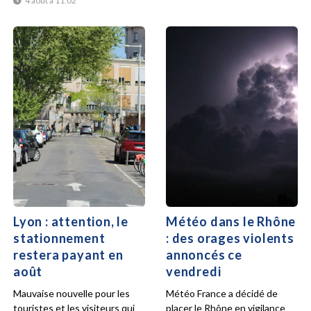
4 août à 11:02
Lyon : attention, le
Météo dans le Rhône
stationnement
: des orages violents
restera payant en
annoncés ce
août
vendredi
Mauvaise nouvelle pour les
Météo France a décidé de
touristes et les visiteurs qui
placer le Rhône en vigilance