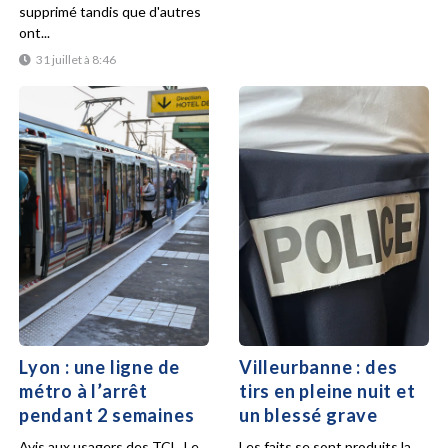
supprimé tandis que d'autres
ont...
31 juillet à 8:46
Lyon : une ligne de
Villeurbanne : des
métro à l’arrêt
tirs en pleine nuit et
pendant 2 semaines
un blessé grave
Avis aux usagers des TCL. Le
Les faits se sont produits la