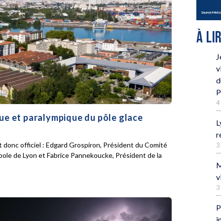
À LI
J
v
d
P
4
que et paralympique du pôle glace
L
r
 donc officiel : Edgard Grospiron, Président du Comité
3
pole de Lyon et Fabrice Pannekoucke, Président de la
M
v
3
P
i