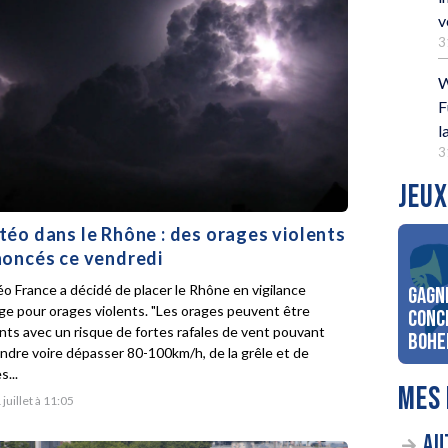
v
3
W
F
l
3
JEUX
éo dans le Rhône : des orages violents
oncés ce vendredi
o France a décidé de placer le Rhône en vigilance
Gagn
ge pour orages violents. "Les orages peuvent être
conc
ents avec un risque de fortes rafales de vent pouvant
Bohe
indre voire dépasser 80-100km/h, de la grêle et de
s...
MES 
 juillet à 11:05
AU