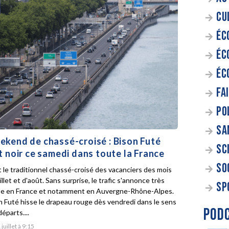
CU
ÉC
ÉC
ÉC
FA
PO
SA
kend de chassé-croisé : Bison Futé
SC
t noir ce samedi dans toute la France
SO
t le traditionnel chassé-croisé des vacanciers des mois
illet et d'août. Sans surprise, le trafic s'annonce très
SP
e en France et notamment en Auvergne-Rhône-Alpes.
n Futé hisse le drapeau rouge dès vendredi dans le sens
POD
éparts....
 juillet à 9:15