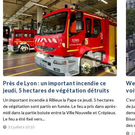
Près de Lyon : un important incendie ce
Wee
jeudi, 5 hectares de végétation détruits
voi
Un important incendie à Rillieux la Pape ce jeudi. 5 hectares
C'es
de végétation sont partis en fumée. Le feu a pris dans après-
de ju
midi dans la partie boisée entre la Ville Nouvelle et Crépieux.
dens
Le feu a été fixé vers...
Biso
des d
31 juillet à 10:10
31