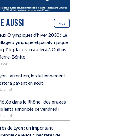
RE AUSSI
Plus
eux Olympiques d’hiver 2030 : Le
illage olympique et paralympique
u pôle glace s’installera à Oullins-
ierre-Bénite
 août
yon : attention, le stationnement
estera payant en août
1 juillet
étéo dans le Rhône : des orages
iolents annoncés ce vendredi
1 juillet
rès de Lyon : un important
ncendie ce jeudi, 5 hectares de