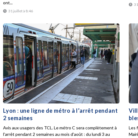
ont...
31
31 juillet à 8:46
Lyon : une ligne de métro à l’arrêt pendant
Vil
2 semaines
ble
Avis aux usagers des TCL. Le métro C sera complètement à
Les f
l'arrêt pendant 2 semaines au mois d'août : du lundi 3 au
Mair