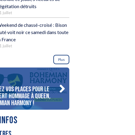
égétation détruits
1 juillet
eekend de chassé-croisé : Bison
uté voit noir ce samedi dans toute
a France
1 juillet
Plus
ez vos places pour le
Gagnez votre séjour pour 
ert Hommage à Queen,
personnes au bord du lac
mian Harmony !
d’Annecy !
INFOS
TRES