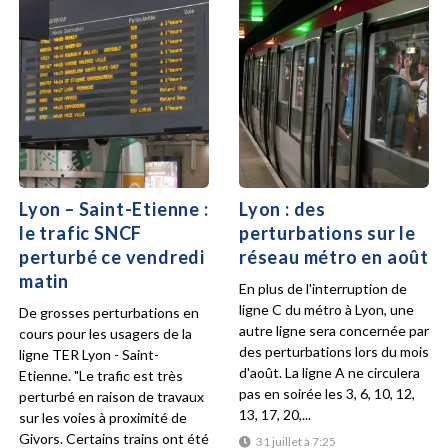
Lyon – Saint-Etienne :
Lyon : des
le trafic SNCF
perturbations sur le
perturbé ce vendredi
réseau métro en août
matin
En plus de l'interruption de
ligne C du métro à Lyon, une
De grosses perturbations en
autre ligne sera concernée par
cours pour les usagers de la
des perturbations lors du mois
ligne TER Lyon - Saint-
d'août. La ligne A ne circulera
Etienne. "Le trafic est très
pas en soirée les 3, 6, 10, 12,
perturbé en raison de travaux
13, 17, 20,...
sur les voies à proximité de
Givors. Certains trains ont été
31 juillet à 7:25