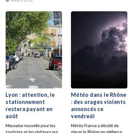
4 août à 11:02
Lyon : attention, le
Météo dans le Rhône
stationnement
: des orages violents
restera payant en
annoncés ce
août
vendredi
Mauvaise nouvelle pour les
Météo France a décidé de
touristes et les visiteurs qui
placer le Rhône en vigilance