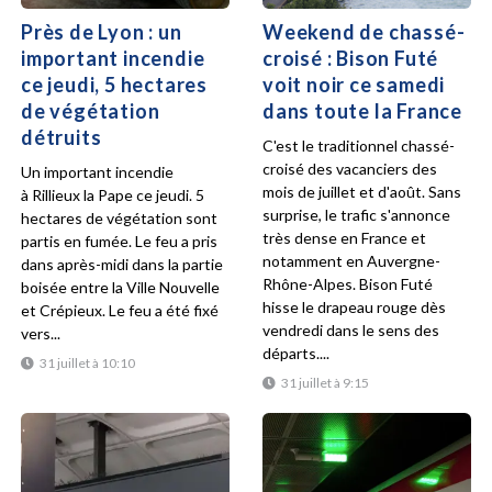
Près de Lyon : un
Weekend de chassé-
important incendie
croisé : Bison Futé
ce jeudi, 5 hectares
voit noir ce samedi
de végétation
dans toute la France
détruits
C'est le traditionnel chassé-
croisé des vacanciers des
Un important incendie
mois de juillet et d'août. Sans
à Rillieux la Pape ce jeudi. 5
surprise, le trafic s'annonce
hectares de végétation sont
très dense en France et
partis en fumée. Le feu a pris
notamment en Auvergne-
dans après-midi dans la partie
Rhône-Alpes. Bison Futé
boisée entre la Ville Nouvelle
hisse le drapeau rouge dès
et Crépieux. Le feu a été fixé
vendredi dans le sens des
vers...
départs....
31 juillet à 10:10
31 juillet à 9:15