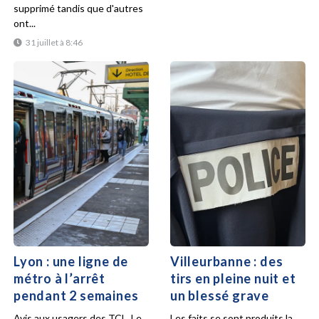
supprimé tandis que d'autres
ont...
31 juillet à 8:46
Lyon : une ligne de
Villeurbanne : des
métro à l’arrêt
tirs en pleine nuit et
pendant 2 semaines
un blessé grave
Avis aux usagers des TCL. Le
Les faits se sont produits la