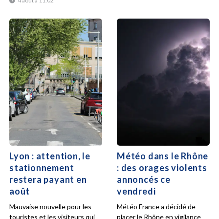
4 août à 11:02
Lyon : attention, le
Météo dans le Rhône
stationnement
: des orages violents
restera payant en
annoncés ce
août
vendredi
Mauvaise nouvelle pour les
Météo France a décidé de
touristes et les visiteurs qui
placer le Rhône en vigilance