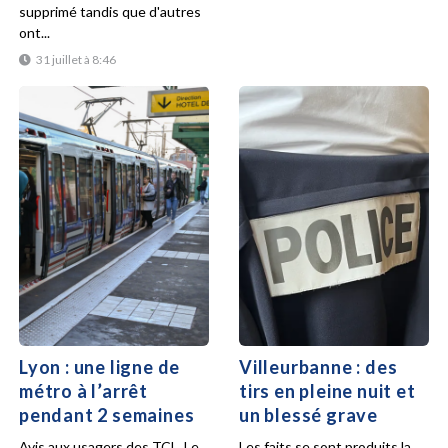
supprimé tandis que d'autres
ont...
31 juillet à 8:46
Lyon : une ligne de
Villeurbanne : des
métro à l’arrêt
tirs en pleine nuit et
pendant 2 semaines
un blessé grave
Avis aux usagers des TCL. Le
Les faits se sont produits la