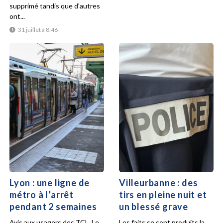
supprimé tandis que d'autres
ont...
31 juillet à 8:46
Lyon : une ligne de
Villeurbanne : des
métro à l’arrêt
tirs en pleine nuit et
pendant 2 semaines
un blessé grave
Avis aux usagers des TCL. Le
Les faits se sont produits la