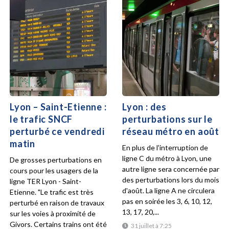
Lyon – Saint-Etienne :
Lyon : des
le trafic SNCF
perturbations sur le
perturbé ce vendredi
réseau métro en août
matin
En plus de l'interruption de
ligne C du métro à Lyon, une
De grosses perturbations en
autre ligne sera concernée par
cours pour les usagers de la
des perturbations lors du mois
ligne TER Lyon - Saint-
d'août. La ligne A ne circulera
Etienne. "Le trafic est très
pas en soirée les 3, 6, 10, 12,
perturbé en raison de travaux
13, 17, 20,...
sur les voies à proximité de
Givors. Certains trains ont été
31 juillet à 7:25