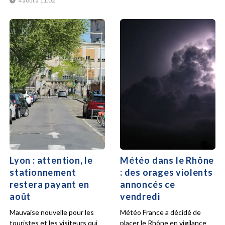
4 août à 11:02
Lyon : attention, le
Météo dans le Rhône
stationnement
: des orages violents
restera payant en
annoncés ce
août
vendredi
Mauvaise nouvelle pour les
Météo France a décidé de
touristes et les visiteurs qui
placer le Rhône en vigilance