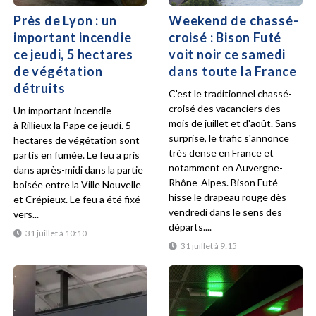
Près de Lyon : un
Weekend de chassé-
important incendie
croisé : Bison Futé
ce jeudi, 5 hectares
voit noir ce samedi
de végétation
dans toute la France
détruits
C'est le traditionnel chassé-
croisé des vacanciers des
Un important incendie
mois de juillet et d'août. Sans
à Rillieux la Pape ce jeudi. 5
surprise, le trafic s'annonce
hectares de végétation sont
très dense en France et
partis en fumée. Le feu a pris
notamment en Auvergne-
dans après-midi dans la partie
Rhône-Alpes. Bison Futé
boisée entre la Ville Nouvelle
hisse le drapeau rouge dès
et Crépieux. Le feu a été fixé
vendredi dans le sens des
vers...
départs....
31 juillet à 10:10
31 juillet à 9:15