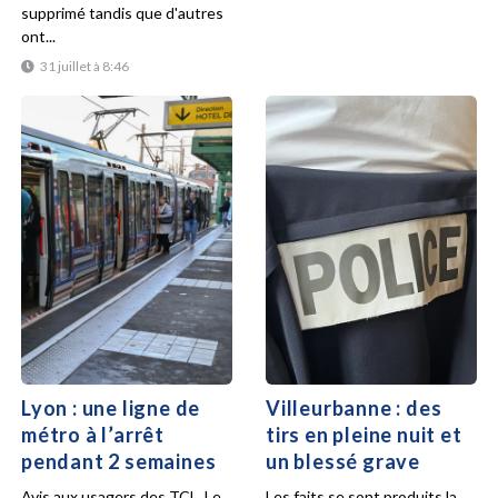
supprimé tandis que d'autres
ont...
31 juillet à 8:46
Lyon : une ligne de
Villeurbanne : des
métro à l’arrêt
tirs en pleine nuit et
pendant 2 semaines
un blessé grave
Avis aux usagers des TCL. Le
Les faits se sont produits la