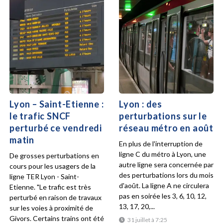
Lyon – Saint-Etienne :
Lyon : des
le trafic SNCF
perturbations sur le
perturbé ce vendredi
réseau métro en août
matin
En plus de l'interruption de
ligne C du métro à Lyon, une
De grosses perturbations en
autre ligne sera concernée par
cours pour les usagers de la
des perturbations lors du mois
ligne TER Lyon - Saint-
d'août. La ligne A ne circulera
Etienne. "Le trafic est très
pas en soirée les 3, 6, 10, 12,
perturbé en raison de travaux
13, 17, 20,...
sur les voies à proximité de
Givors. Certains trains ont été
31 juillet à 7:25