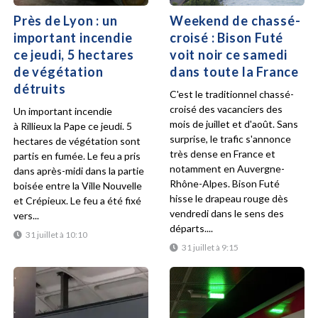
Près de Lyon : un
Weekend de chassé-
important incendie
croisé : Bison Futé
ce jeudi, 5 hectares
voit noir ce samedi
de végétation
dans toute la France
détruits
C'est le traditionnel chassé-
croisé des vacanciers des
Un important incendie
mois de juillet et d'août. Sans
à Rillieux la Pape ce jeudi. 5
surprise, le trafic s'annonce
hectares de végétation sont
très dense en France et
partis en fumée. Le feu a pris
notamment en Auvergne-
dans après-midi dans la partie
Rhône-Alpes. Bison Futé
boisée entre la Ville Nouvelle
hisse le drapeau rouge dès
et Crépieux. Le feu a été fixé
vendredi dans le sens des
vers...
départs....
31 juillet à 10:10
31 juillet à 9:15