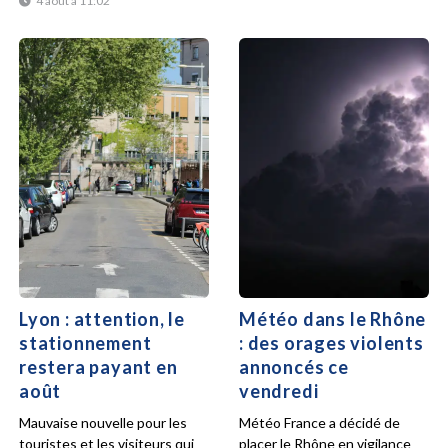
4 août à 11:02
Lyon : attention, le
Météo dans le Rhône
stationnement
: des orages violents
restera payant en
annoncés ce
août
vendredi
Mauvaise nouvelle pour les
Météo France a décidé de
touristes et les visiteurs qui
placer le Rhône en vigilance