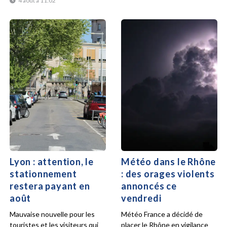
4 août à 11:02
Lyon : attention, le
Météo dans le Rhône
stationnement
: des orages violents
restera payant en
annoncés ce
août
vendredi
Mauvaise nouvelle pour les
Météo France a décidé de
touristes et les visiteurs qui
placer le Rhône en vigilance