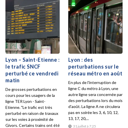
Lyon – Saint-Etienne :
Lyon : des
le trafic SNCF
perturbations sur le
perturbé ce vendredi
réseau métro en août
matin
En plus de l'interruption de
ligne C du métro à Lyon, une
De grosses perturbations en
autre ligne sera concernée par
cours pour les usagers de la
des perturbations lors du mois
ligne TER Lyon - Saint-
d'août. La ligne A ne circulera
Etienne. "Le trafic est très
pas en soirée les 3, 6, 10, 12,
perturbé en raison de travaux
13, 17, 20,...
sur les voies à proximité de
Givors. Certains trains ont été
31 juillet à 7:25