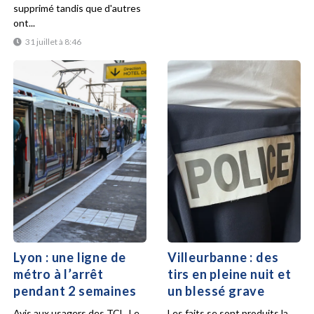
supprimé tandis que d'autres
ont...
31 juillet à 8:46
Lyon : une ligne de
Villeurbanne : des
métro à l’arrêt
tirs en pleine nuit et
pendant 2 semaines
un blessé grave
Avis aux usagers des TCL. Le
Les faits se sont produits la