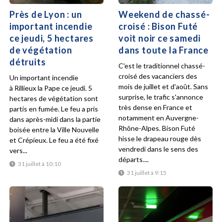
Près de Lyon : un
Weekend de chassé-
important incendie
croisé : Bison Futé
ce jeudi, 5 hectares
voit noir ce samedi
de végétation
dans toute la France
détruits
C'est le traditionnel chassé-
croisé des vacanciers des
Un important incendie
mois de juillet et d'août. Sans
à Rillieux la Pape ce jeudi. 5
surprise, le trafic s'annonce
hectares de végétation sont
très dense en France et
partis en fumée. Le feu a pris
notamment en Auvergne-
dans après-midi dans la partie
Rhône-Alpes. Bison Futé
boisée entre la Ville Nouvelle
hisse le drapeau rouge dès
et Crépieux. Le feu a été fixé
vendredi dans le sens des
vers...
départs....
31 juillet à 10:10
31 juillet à 9:15