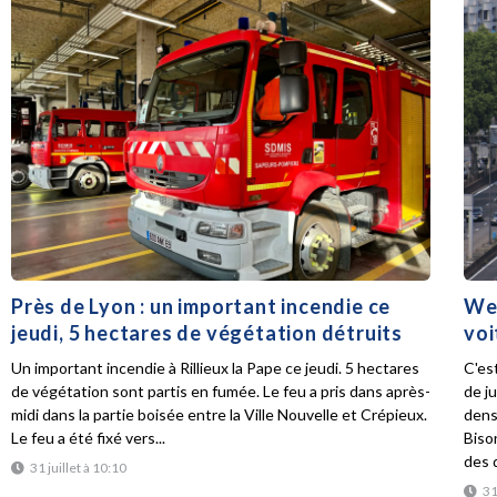
Près de Lyon : un important incendie ce
Wee
jeudi, 5 hectares de végétation détruits
voi
Un important incendie à Rillieux la Pape ce jeudi. 5 hectares
C'es
de végétation sont partis en fumée. Le feu a pris dans après-
de ju
midi dans la partie boisée entre la Ville Nouvelle et Crépieux.
dens
Le feu a été fixé vers...
Biso
des d
31 juillet à 10:10
31