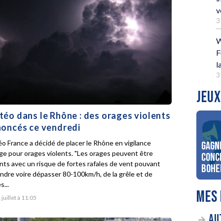
v
3
W
F
l
3
JEUX
éo dans le Rhône : des orages violents
oncés ce vendredi
o France a décidé de placer le Rhône en vigilance
Gagn
ge pour orages violents. "Les orages peuvent être
conc
ents avec un risque de fortes rafales de vent pouvant
Bohe
indre voire dépasser 80-100km/h, de la grêle et de
s...
MES 
 juillet à 11:05
AU