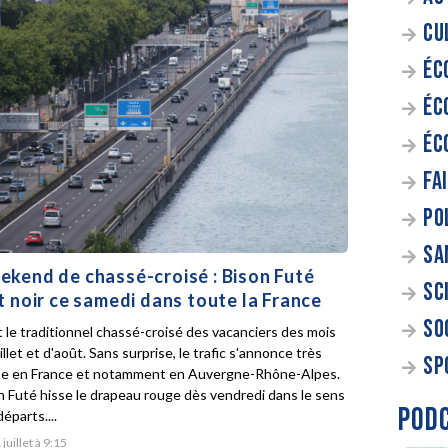
CU
ÉC
ÉC
ÉC
FA
PO
SA
kend de chassé-croisé : Bison Futé
SC
t noir ce samedi dans toute la France
SO
t le traditionnel chassé-croisé des vacanciers des mois
illet et d'août. Sans surprise, le trafic s'annonce très
SP
e en France et notamment en Auvergne-Rhône-Alpes.
n Futé hisse le drapeau rouge dès vendredi dans le sens
POD
éparts....
 juillet à 9:15