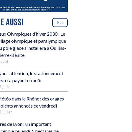
RE AUSSI
Plus
eux Olympiques d’hiver 2030 : Le
illage olympique et paralympique
u pôle glace s’installera à Oullins-
ierre-Bénite
 août
yon : attention, le stationnement
estera payant en août
1 juillet
étéo dans le Rhône : des orages
iolents annoncés ce vendredi
1 juillet
rès de Lyon : un important
ncendie ce jeudi, 5 hectares de