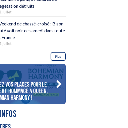
égétation détruits
1 juillet
eekend de chassé-croisé : Bison
uté voit noir ce samedi dans toute
a France
1 juillet
Plus
ez vos places pour le
Gagnez votre séjour pour 
ert Hommage à Queen,
personnes au bord du lac
mian Harmony !
d’Annecy !
INFOS
TRES