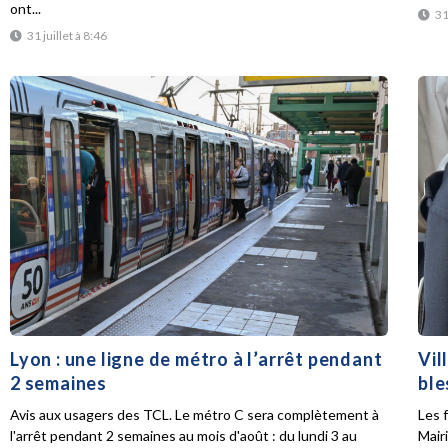
ont...
31
31 juillet à 8:46
Lyon : une ligne de métro à l’arrêt pendant
Vil
2 semaines
ble
Avis aux usagers des TCL. Le métro C sera complètement à
Les f
l'arrêt pendant 2 semaines au mois d'août : du lundi 3 au
Mair