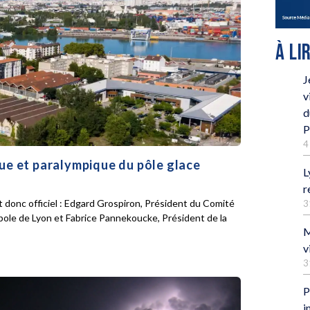
À LI
J
v
d
P
4
que et paralympique du pôle glace
L
r
 donc officiel : Edgard Grospiron, Président du Comité
3
pole de Lyon et Fabrice Pannekoucke, Président de la
M
v
3
P
i