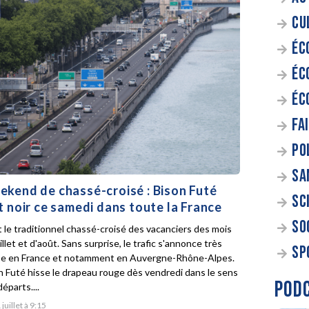
CU
ÉC
ÉC
ÉC
FA
PO
SA
kend de chassé-croisé : Bison Futé
SC
t noir ce samedi dans toute la France
SO
t le traditionnel chassé-croisé des vacanciers des mois
illet et d'août. Sans surprise, le trafic s'annonce très
SP
e en France et notamment en Auvergne-Rhône-Alpes.
n Futé hisse le drapeau rouge dès vendredi dans le sens
POD
éparts....
 juillet à 9:15