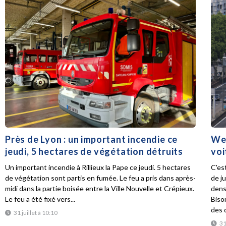
Près de Lyon : un important incendie ce
Wee
jeudi, 5 hectares de végétation détruits
voi
Un important incendie à Rillieux la Pape ce jeudi. 5 hectares
C'es
de végétation sont partis en fumée. Le feu a pris dans après-
de ju
midi dans la partie boisée entre la Ville Nouvelle et Crépieux.
dens
Le feu a été fixé vers...
Biso
des d
31 juillet à 10:10
31