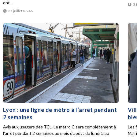
ont...
31
31 juillet à 8:46
Lyon : une ligne de métro à l’arrêt pendant
Vil
2 semaines
ble
Avis aux usagers des TCL. Le métro C sera complètement à
Les f
l'arrêt pendant 2 semaines au mois d'août : du lundi 3 au
Mair