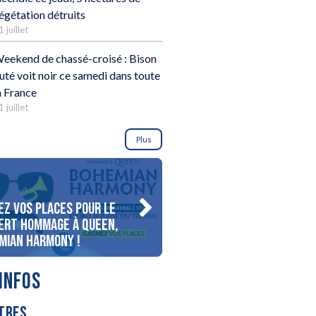
égétation détruits
1 juillet
eekend de chassé-croisé : Bison
uté voit noir ce samedi dans toute
a France
1 juillet
Plus
ez vos places pour le
Gagnez votre séjour pour 
ert Hommage à Queen,
personnes au bord du lac
mian Harmony !
d’Annecy !
INFOS
TRES