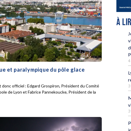
À LI
J
v
d
P
4
que et paralympique du pôle glace
L
r
 donc officiel : Edgard Grospiron, Président du Comité
3
pole de Lyon et Fabrice Pannekoucke, Président de la
M
v
3
P
i