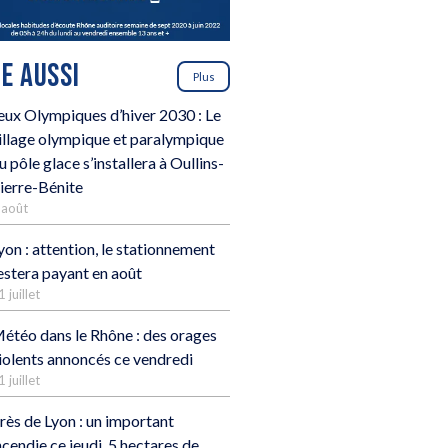
RE AUSSI
Plus
eux Olympiques d’hiver 2030 : Le
illage olympique et paralympique
u pôle glace s’installera à Oullins-
ierre-Bénite
 août
yon : attention, le stationnement
estera payant en août
1 juillet
étéo dans le Rhône : des orages
iolents annoncés ce vendredi
1 juillet
rès de Lyon : un important
ncendie ce jeudi, 5 hectares de