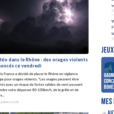
v
3
W
F
l
3
JEUX
éo dans le Rhône : des orages violents
oncés ce vendredi
o France a décidé de placer le Rhône en vigilance
Gagn
ge pour orages violents. "Les orages peuvent être
conc
ents avec un risque de fortes rafales de vent pouvant
Bohe
indre voire dépasser 80-100km/h, de la grêle et de
s...
MES 
 juillet à 11:05
AU